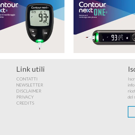
Link utili
Is
CONTATTI
Iscr
NEWSLETTER
info
DISCLAIMER
rice
PRIVACY
del 
CREDITS