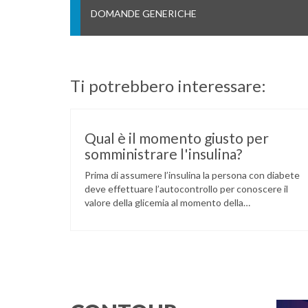
DOMANDE GENERICHE
Ti potrebbero interessare:
Qual è il momento giusto per
somministrare l'insulina?
Prima di assumere l’insulina la persona con diabete
deve effettuare l’autocontrollo per conoscere il
valore della glicemia al momento della
somministrazione dell’insulina. In base al valore
glicemico riscontrato e alle indicazioni ricevute dal
proprio medico diabetologo è possibile
somministrare l’insulina. Le tempistiche di
somministrazione variano a seconda del tipo di
insulina. Chiedi al tuo diabetologo …