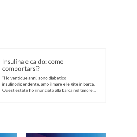
Insulina e caldo: come
comportarsi?
“Ho ventidue anni, sono diabetico
insulinodipendente, amo il mare e le gite in barca.
Quest’estate ho rinunciato alla barca nel timore
che, con il calore, l’insulina potesse alterarsi. Cosa
fare?” Nelle farmacie sono in vendita piccoli
contenitori termici per il trasporto dell’insulina.
All’interno di queste borsette, l’insulina rimane al
riparo dal calore per alcune ore.