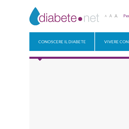
A
Per
A
A
CONOSCERE IL DIABETE
VIVERE CON 