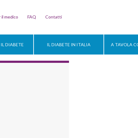
 il medico
FAQ
Contatti
IL DIABETE
IL DIABETE IN ITALIA
A TAVOLA CO