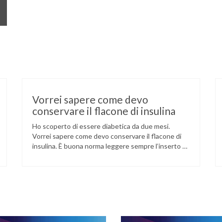
Vorrei sapere come devo
conservare il flacone di insulina
Ho scoperto di essere diabetica da due mesi.
Vorrei sapere come devo conservare il flacone di
insulina. È buona norma leggere sempre l’inserto di
prodotto. In genere il flacone può essere tenuto a
temperatura ambiente (purché non superiore a
25°-30° C), lontano da fonti di calore e conservato
nel suo astuccio al riparo dalla luce. È …