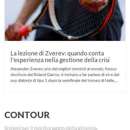
La lezione di Zverev: quando conta
l'esperienza nella gestione della crisi
Alexander Zverev, uno dei migliori tennisti al mondo, fresco
vincitore del Roland Garros, è tornato a far parlare di sé e del
suo diabete di tipo 1 dopo la semifinale del torneo di Halle,
persa contro Taylor Fritz. Il tennista tedesco ha raccontato
che un malfunzionamento del sensore per il monitoraggio
continuo del glucosio (CGM) …
CONTOUR
Sistemi per il monitoraggio della glicemia.