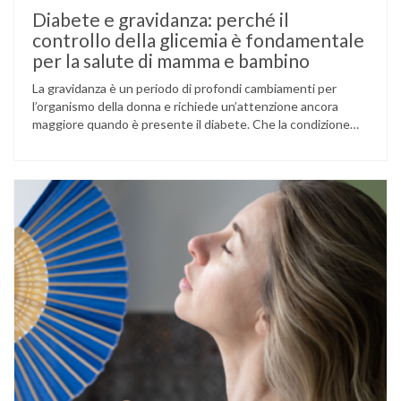
Diabete e gravidanza: perché il
controllo della glicemia è fondamentale
per la salute di mamma e bambino
La gravidanza è un periodo di profondi cambiamenti per
l’organismo della donna e richiede un’attenzione ancora
maggiore quando è presente il diabete. Che la condizione
fosse già nota prima del concepimento, come nel caso del
diabete di tipo 1 o di tipo 2, oppure compaia per la prima
volta durante la gestazione (diabete gestazionale),
mantenere …