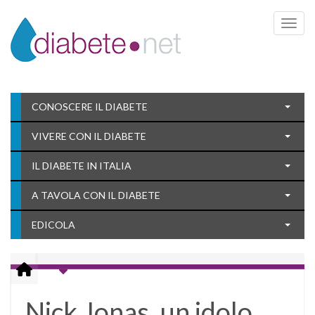
Toggle 
CONOSCERE IL DIABETE
VIVERE CON IL DIABETE
IL DIABETE IN ITALIA
A TAVOLA CON IL DIABETE
EDICOLA
Nick Jonas, un idolo