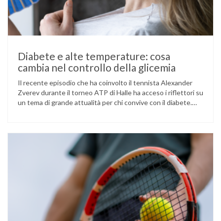
Diabete e alte temperature: cosa
cambia nel controllo della glicemia
Il recente episodio che ha coinvolto il tennista Alexander
Zverev durante il torneo ATP di Halle ha acceso i riflettori su
un tema di grande attualità per chi convive con il diabete.
L’atleta, che ha il diabete di tipo 1, ha raccontato che
un’anomalia nella rilevazione del sensore di monitoraggio del
glucosio lo aveva portato …