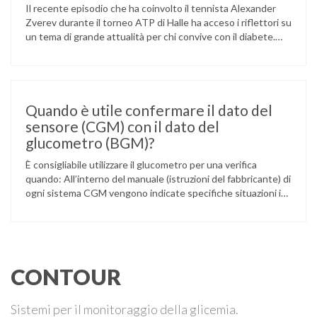
Il recente episodio che ha coinvolto il tennista Alexander
Zverev durante il torneo ATP di Halle ha acceso i riflettori su
un tema di grande attualità per chi convive con il diabete.
L’atleta, che ha il diabete di tipo 1, ha raccontato che
un’anomalia nella rilevazione del sensore di monitoraggio del
glucosio lo aveva portato …
Quando è utile confermare il dato del
sensore (CGM) con il dato del
glucometro (BGM)?
È consigliabile utilizzare il glucometro per una verifica
quando: All’interno del manuale (istruzioni del fabbricante) di
ogni sistema CGM vengono indicate specifiche situazioni in
cui può essere necessario effettuare una glicemia capillare
di controllo.
CONTOUR
Sistemi per il monitoraggio della glicemia.