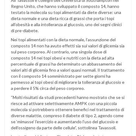
Ali Tavassoli e colleghi dell’Università di Southampton nel
Regno Unito, che hanno sviluppato il composto 14, hanno
testato la molecola su topi alimentati da diete diverse: una
dieta normale e una dieta ricca di grassi che porta i topi
all’obesità e alla intolleranza al glucosio, uno dei segni clinici
di pre-diabete.
Nei topi alimentati con la dieta normale, l’assunzione del
composto 14 non ha avuto effetti sia sui valori di glicemia sia
sul peso corporeo. Al contrario, una singola dose di
composto 14 nei topi obesi e nutriti con la dieta ad alta
percentuale di grassi ha determinato un abbassamento dei
valori alti di glicemia fino a valori quasi normali. Il trattamento
con il composto 14 somministrato per sette giorni ha
permesso ai topi obesi di migliorare la tolleranza al glucosio e
a perdere il 5% circa del peso corporeo.
“Molti risultati da studi precedenti hanno mostrato che se si
riesce ad attivare selettivamente AMPK con una piccola
molecola si potrebbero ottenere benefici nel trattamento di
diverse malattie, compreso il diabete di tipo 2, agendo come
se ‘mimasse’ l’esercizio e aumentando l’uso del glucosio e
dell’ossigeno da parte delle cellule”, sottolinea Tavassoli.