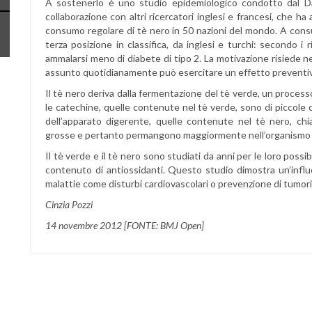
A sostenerlo è uno studio epidemiologico condotto dal Dat
collaborazione con altri ricercatori inglesi e francesi, che ha 
consumo regolare di tè nero in 50 nazioni del mondo. A consum
terza posizione in classifica, da inglesi e turchi: secondo i 
ammalarsi meno di diabete di tipo 2. La motivazione risiede ne
assunto quotidianamente può esercitare un effetto preventivo 
Il tè nero deriva dalla fermentazione del tè verde, un process
le catechine, quelle contenute nel tè verde, sono di piccole 
dell’apparato digerente, quelle contenute nel tè nero, ch
grosse e pertanto permangono maggiormente nell’organismo e
Il tè verde e il tè nero sono studiati da anni per le loro possibi
contenuto di antiossidanti. Questo studio dimostra un’infl
malattie come disturbi cardiovascolari o prevenzione di tumori
Cinzia Pozzi
14 novembre 2012 [FONTE: BMJ Open]