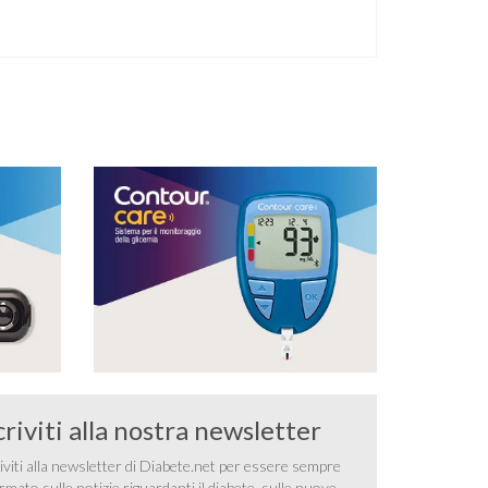
criviti alla nostra newsletter
iviti alla newsletter di Diabete.net per essere sempre
rmato sulle notizie riguardanti il diabete, sulle nuove