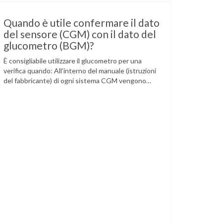
Quando è utile confermare il dato
del sensore (CGM) con il dato del
glucometro (BGM)?
È consigliabile utilizzare il glucometro per una
verifica quando: All’interno del manuale (istruzioni
del fabbricante) di ogni sistema CGM vengono
indicate specifiche situazioni in cui può essere
necessario effettuare una glicemia capillare di
controllo.