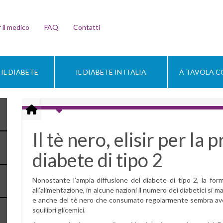
 il medico
FAQ
Contatti
IL DIABETE
IL DIABETE IN ITALIA
A TAVOLA CO
Il tè nero, elisir per la
diabete di tipo 2
Nonostante l’ampia diffusione del diabete di tipo 2, la forma
all’alimentazione, in alcune nazioni il numero dei diabetici si 
e anche del tè nero che consumato regolarmente sembra aver
squilibri glicemici.