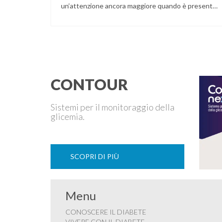
un’attenzione ancora maggiore quando è presente
il diabete. Che la condizione fosse già nota prima
del concepimento, come nel caso del diabete di
tipo 1 o di tipo 2, oppure compaia per la prima volta
durante la gestazione (diabete gestazionale),
mantenere …
CONTOUR
Sistemi per il monitoraggio della
glicemia.
SCOPRI DI PIÙ
Menu
CONOSCERE IL DIABETE
VIVERE CON IL DIABETE