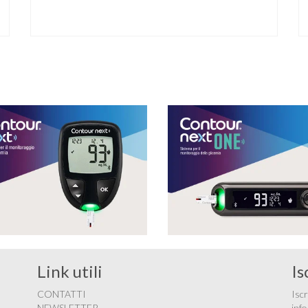
per chi convive con il diabete. L’atleta, che ha il
diabete di tipo 1, ha raccontato che un’anomalia
nella rilevazione del sensore di monitoraggio del
glucosio lo aveva portato …
Link utili
Is
CONTATTI
Iscr
NEWSLETTER
info