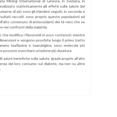
a Mining International di Ginevra, in Svizzera, in
analizzato statisticamente gli effetti sulla salute del
arne di più sono gli irlandesi seguiti, in seconda e
risultati raccolti sono proprio queste popolazioni ad
ll’alto contenuto di antiossidanti del tè nero che se
nei confronti della malattia.
o che modifica i flavonoidi in esso contenuti: mentre
dimensioni e vengono assorbite lungo il primo tratto
iamate teaflavine e tearubigine, sono molecole più
 possono esercitare un’azione più duratura.
li azioni benefiche sulla salute, grazie proprio all’alto
uenza del loro consumo sul diabete, ma non su altre
.