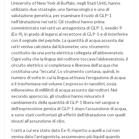
University of New York di Buffalo, negli Stati Uniti, hanno
utilizzato due strategie, uno farmacologico e uno di
valutazione genetica, per esaminare il ruolo di GLP-1
nell’idratazione nei ratti. Gli studiosi hanno prima
somministrato nei ratti un antagonista di GLP-1, exedin-9
(Ex-9), in grado di legarsi al recettore di GLP-1 e di interferire
con il segnale del peptide. La quantità di acqua assunta dai
ratti veniva calcolata dal lickometer, uno strumento
costituito da una porta elettrica collegata all’abbeveratoio.
Ogni volta che la lingua del roditore toccava l’abbeveratoio, il
circuito elettrico si completava e liberava dell’acqua che
costituiva una “leccata”. Lo strumento contava, quindi, in
numero di volte in cui la lingua attivava l’erogazione di acqua
e li trasformava nel volume ( espresso in nanolitri, ossia
milionesimo di millilitri) di acqua assunto dai roditori. Nel
secondo approccio, gli studiosi hanno misurato il
cambiamento della quantità di GLP-1 libera nel sangue e
dell’espressione genica di GLP-1 dopo l’assunzione di acqua,
e sono stati confrontati gli effetti dell’idratazione con quelli
dovuti all’assunzione di cibo.
I ratti a cui era stato dato Ex-9, rispetto a quelli a cui non
veniva dato l’antagonista, assumevano più liquidi quando