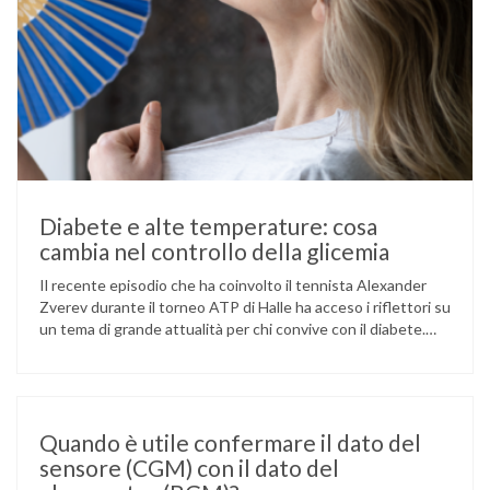
Diabete e alte temperature: cosa
cambia nel controllo della glicemia
Il recente episodio che ha coinvolto il tennista Alexander
Zverev durante il torneo ATP di Halle ha acceso i riflettori su
un tema di grande attualità per chi convive con il diabete.
L’atleta, che ha il diabete di tipo 1, ha raccontato che
un’anomalia nella rilevazione del sensore di monitoraggio del
glucosio lo aveva portato …
Quando è utile confermare il dato del
sensore (CGM) con il dato del