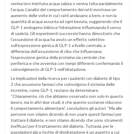
veniva loro iniettata acqua salata o veniva tolta parzialmente
l’acqua. L’analisi del comportamento dei ratti mostrava un
aumento delle volte in cui i ratti andavano a bere, e non la
quantità di acqua assunta ad ogni bevuta, suggerendo che il
GLP-1 endogeno inibisce l’idratazione influenzando il senso
di sazietà. Gli esperimenti successivi hanno dimostrato che
l’assunzione di acqua ha avuto un effetto selettivo
sull’espressione genica di GLP-1 a livello centrale, a
differenza dell’assunzione di cibo che influenzava
l’espressione genica della proteina sia centrale che
periferica e che avveniva con tempi differenti confermando il
coinvolgimento di GLP-1 nell’idratazione.
Le implicazioni della ricerca per i pazienti con diabete di tipo
2 che assumono farmaci che coinvolgono il sistema delle
incretine, come GLP-1, restano da determinare.
“Chiaramente, ciò che abbiamo osservato non solo in questo
lavoro, ma in altri due studi, è che queste sostanze riducono
il comportamento alimentare”, concludono gli autori. “Ma alle
persone non stiamo dicendo di non usare questi farmaci per
trattare il diabete, e non stiamo dicendo che sono strumenti
inefficaci per il trattamento del diabete. Tuttavia, per le
popolazioni già a rischio di disidratazione è un aspetto a cui