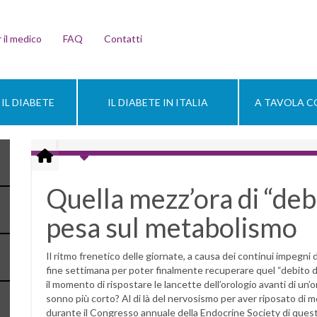
 il medico
FAQ
Contatti
IL DIABETE
IL DIABETE IN ITALIA
A TAVOLA CO
Quella mezz’ora di “deb
pesa sul metabolismo
Il ritmo frenetico delle giornate, a causa dei continui impegni d
fine settimana per poter finalmente recuperare quel “debito 
il momento di rispostare le lancette dell’orologio avanti di un’o
sonno più corto? Al di là del nervosismo per aver riposato di me
durante il Congresso annuale della Endocrine Society di ques