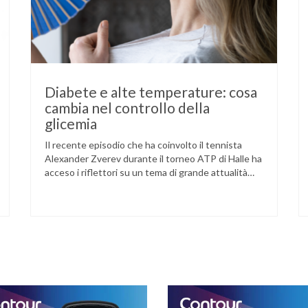
Diabete e alte temperature: cosa
cambia nel controllo della
glicemia
Il recente episodio che ha coinvolto il tennista
Alexander Zverev durante il torneo ATP di Halle ha
acceso i riflettori su un tema di grande attualità
per chi convive con il diabete. L’atleta, che ha il
diabete di tipo 1, ha raccontato che un’anomalia
nella rilevazione del sensore di monitoraggio del
glucosio lo aveva portato …