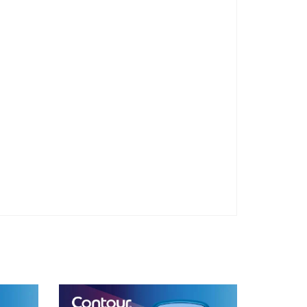
necessario effettuare una glicemia capillare di
controllo.