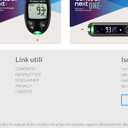
Link utili
Is
CONTATTI
Iscr
NEWSLETTER
info
DISCLAIMER
rice
PRIVACY
del 
CREDITS
ato, lo segnali al Suo medico od al Suo farmacista, oppure direttamente alla