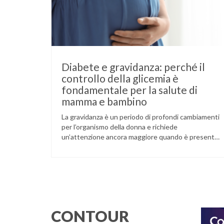
Diabete e gravidanza: perché il
controllo della glicemia è
fondamentale per la salute di
mamma e bambino
La gravidanza è un periodo di profondi cambiamenti
per l’organismo della donna e richiede
un’attenzione ancora maggiore quando è presente
il diabete. Che la condizione fosse già nota prima
del concepimento, come nel caso del diabete di
tipo 1 o di tipo 2, oppure compaia per la prima volta
durante la gestazione (diabete gestazionale),
mantenere …
CONTOUR