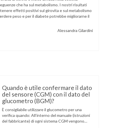
seguenze che ha sul metabolismo. I nostri risultati
enere effetti positivi sul girovita e sul metabolismo
perdere peso e per il diabete potrebbe migliorarne il
Alessandra Gilardini
Quando è utile confermare il dato
del sensore (CGM) con il dato del
glucometro (BGM)?
È consigliabile utilizzare il glucometro per una
verifica quando: All’interno del manuale (istruzioni
del fabbricante) di ogni sistema CGM vengono
indicate specifiche situazioni in cui può essere