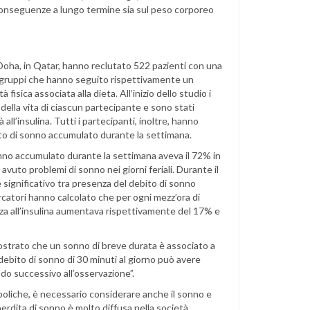
onseguenze a lungo termine sia sul peso corporeo
 Doha, in Qatar, hanno reclutato 522 pazienti con una
tre gruppi che hanno seguito rispettivamente un
 fisica associata alla dieta. All’inizio dello studio i
della vita di ciascun partecipante e sono stati
 all’insulina. Tutti i partecipanti, inoltre, hanno
ebito di sonno accumulato durante la settimana.
nno accumulato durante la settimana aveva il 72% in
a avuto problemi di sonno nei giorni feriali. Durante il
 significativo tra presenza del debito di sonno
icercatori hanno calcolato che per ogni mezz’ora di
enza all’insulina aumentava rispettivamente del 17% e
ostrato che un sonno di breve durata è associato a
ebito di sonno di 30 minuti al giorno può avere
iodo successivo all’osservazione”.
boliche, è necessario considerare anche il sonno e
 perdita di sonno è molto diffusa nella società