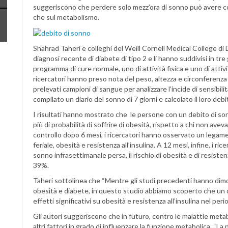
suggeriscono che perdere solo mezz’ora di sonno può avere c
che sul metabolismo.
Shahrad Taheri e colleghi del Weill Cornell Medical College di
diagnosi recente di diabete di tipo 2 e li hanno suddivisi in 
programma di cure normale, uno di attività fisica e uno di attività
ricercatori hanno preso nota del peso, altezza e circonferenza 
prelevati campioni di sangue per analizzare l’incide di sensibilità
compilato un diario del sonno di 7 giorni e calcolato il loro d
I risultati hanno mostrato che le persone con un debito di so
più di probabilità di soffrire di obesità, rispetto a chi non avev
controllo dopo 6 mesi, i ricercatori hanno osservato un legame
feriale, obesità e resistenza all’insulina. A 12 mesi, infine, i r
sonno infrasettimanale persa, il rischio di obesità e di resist
39%.
Taheri sottolinea che “Mentre gli studi precedenti hanno dim
obesità e diabete, in questo studio abbiamo scoperto che un d
effetti significativi su obesità e resistenza all’insulina nel per
Gli autori suggeriscono che in futuro, contro le malattie meta
altri fattori in grado di influenzare la funzione metabolica. “La