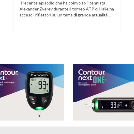
Il recente episodio che ha coinvolto il tennista
Alexander Zverev durante il torneo ATP di Halle ha
acceso i riflettori su un tema di grande attualità
per chi convive con il diabete. L’atleta, che ha il
diabete di tipo 1, ha raccontato che un’anomalia
nella rilevazione del sensore di monitoraggio del
glucosio lo aveva portato …