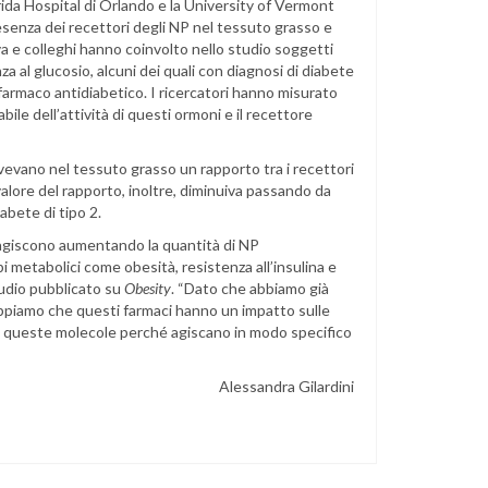
rida Hospital di Orlando e la University of Vermont
resenza dei recettori degli NP nel tessuto grasso e
va e colleghi hanno coinvolto nello studio soggetti
nza al glucosio, alcuni dei quali con diagnosi di diabete
farmaco antidiabetico. I ricercatori hanno misurato
bile dell’attività di questi ormoni e il recettore
vevano nel tessuto grasso un rapporto tra i recettori
valore del rapporto, inoltre, diminuiva passando da
abete di tipo 2.
he agiscono aumentando la quantità di NP
 metabolici come obesità, resistenza all’insulina e
tudio pubblicato su
Obesity
. “Dato che abbiamo già
sappiamo che questi farmaci hanno un impatto sulle
e queste molecole perché agiscano in modo specifico
Alessandra Gilardini