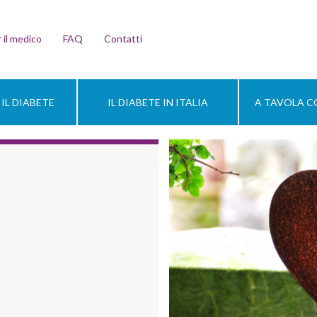
 il medico
FAQ
Contatti
IL DIABETE
IL DIABETE IN ITALIA
A TAVOLA CO