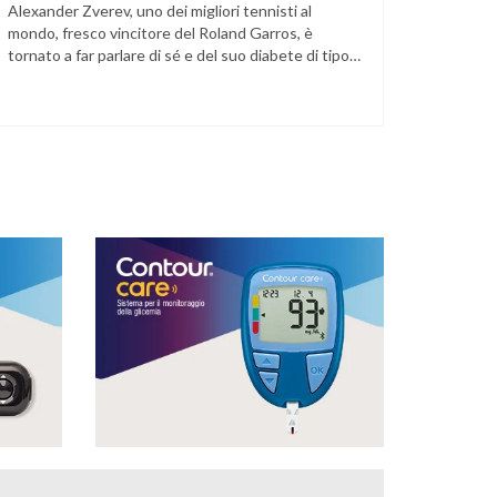
Alexander Zverev, uno dei migliori tennisti al
mondo, fresco vincitore del Roland Garros, è
tornato a far parlare di sé e del suo diabete di tipo
1 dopo la semifinale del torneo di Halle, persa
contro Taylor Fritz. Il tennista tedesco ha
raccontato che un malfunzionamento del sensore
per il monitoraggio continuo del glucosio (CGM) …