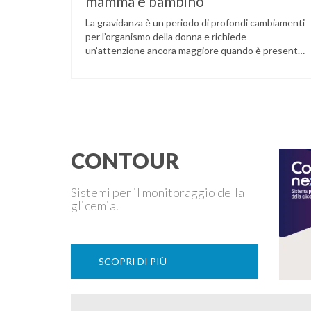
mamma e bambino
La gravidanza è un periodo di profondi cambiamenti
per l’organismo della donna e richiede
un’attenzione ancora maggiore quando è presente
il diabete. Che la condizione fosse già nota prima
del concepimento, come nel caso del diabete di
tipo 1 o di tipo 2, oppure compaia per la prima volta
durante la gestazione (diabete gestazionale),
mantenere …
CONTOUR
Sistemi per il monitoraggio della
glicemia.
SCOPRI DI PIÙ