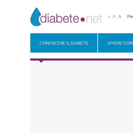
A
Per
A
A
CONOSCERE IL DIABETE
VIVERE CON 