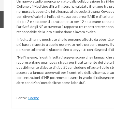
Un nuovo studio americano, nato dalla collaborazione tra il Flo
College of Medicine di Burlington, ha valutato il legame tra p
nei muscoli, obesità e intolleranza al glucosio. Zuzana Kovaco
con diversi valori di indice di massa corporea (BMI) e di tollera
di tipo 2 e sottoposti a trattamento per 12 settimane con un 
l’attività degli NP attraverso il rapporto tra recettore responsa
responsabile della loro eliminazione a lavoro svolto.
I risultati hanno mostrato che le persone affette da obesità a
più basso rispetto a quello osservato nelle persone magre. Il 
persone tolleranti al glucosio fino a soggetti con diagnosi di di
“Nell’insieme, i nostri risultati suggeriscono che i farmaci c
rappresentano una nuova strada per il trattamento dei disturbi
possibilmente diabete di tipo 2”, concludono gli autori dello s
accesso a farmaci approvati per il controllo della glicemia, e 
concentrazioni di NP, potremmo essere in grado di ridisegnar
altre condizioni metaboliche come l’obesità”.
Fonte:
Obesity