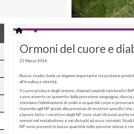
Ormoni del cuore e diab
21 Marzo 2016
Nuovo studio rivela un legame importante tra proteine prodotte
all’insulina e obesità.
Il cuore produce degli ormoni, chiamati peptidi natriuretici (N
cuore avverte un aumento della pressione sanguigna, rilascia 
stimolano l’eliminazione di sodio e acqua dal corpo e provoca
risponde agli NP grazie alla presenza di recettori specifici che 
a lavoro fatto. I recettori degli NP sono stati ritrovati anche
ormoni nel metabolismo e nei disturbi ad esso correlati. Studi i
NP sono presenti in basse quantità nelle persone obese e con fa