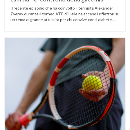
Il recente episodio che ha coinvolto il tennista Alexander
Zverev durante il torneo ATP di Halle ha acceso i riflettori su
un tema di grande attualità per chi convive con il diabete.
L’atleta, che ha il diabete di tipo 1, ha raccontato che
un’anomalia nella rilevazione del sensore di monitoraggio del
glucosio lo aveva portato …