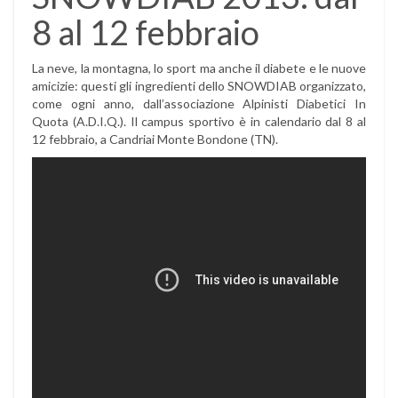
8 al 12 febbraio
La neve, la montagna, lo sport ma anche il diabete e le nuove
amicizie: questi gli ingredienti dello SNOWDIAB organizzato,
come ogni anno, dall’associazione Alpinisti Diabetici In
Quota (A.D.I.Q.). Il campus sportivo è in calendario dal 8 al
12 febbraio, a Candriai Monte Bondone (TN).