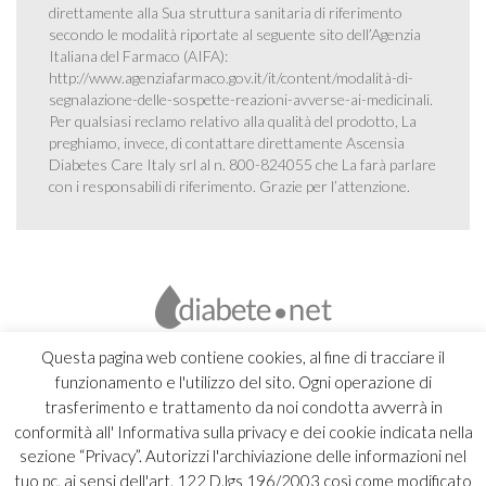
direttamente alla Sua struttura sanitaria di riferimento
secondo le modalità riportate al seguente sito dell’Agenzia
Italiana del Farmaco (AIFA):
http://www.agenziafarmaco.gov.it/it/content/modalità-di-
segnalazione-delle-sospette-reazioni-avverse-ai-medicinali
.
Per qualsiasi reclamo relativo alla qualità del prodotto, La
preghiamo, invece, di contattare direttamente Ascensia
Diabetes Care Italy srl al n. 800-824055 che La farà parlare
con i responsabili di riferimento. Grazie per l’attenzione.
Questa pagina web contiene cookies, al fine di tracciare il
funzionamento e l'utilizzo del sito. Ogni operazione di
trasferimento e trattamento da noi condotta avverrà in
conformità all' Informativa sulla privacy e dei cookie indicata nella
sezione “Privacy”. Autorizzi l'archiviazione delle informazioni nel
tuo pc, ai sensi dell'art. 122 D.lgs 196/2003 così come modificato