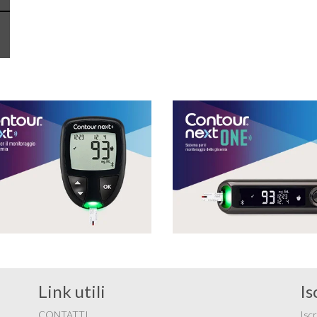
Link utili
Is
CONTATTI
Iscr