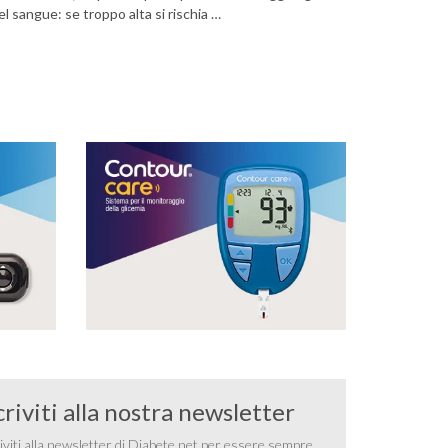
nel sangue: se troppo alta si rischia …
criviti alla nostra newsletter
iviti alla newsletter di Diabete.net per essere sempre