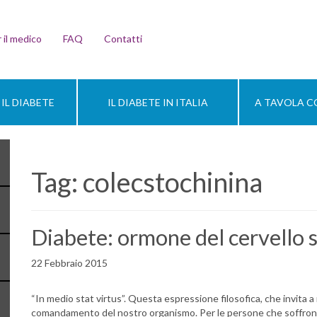
 il medico
FAQ
Contatti
IL DIABETE
IL DIABETE IN ITALIA
A TAVOLA CO
Tag:
colecstochinina
Diabete: ormone del cervello s
22 Febbraio 2015
“In medio stat virtus”. Questa espressione filosofica, che invita a ri
comandamento del nostro organismo. Per le persone che soffrono d