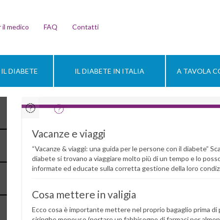
 il medico
FAQ
Contatti
IL DIABETE
IL DIABETE IN ITALIA
A TAVOLA CO
Vacanze e viaggi
“Vacanze & viaggi: una guida per le persone con il diabete” Sca
diabete si trovano a viaggiare molto più di un tempo e lo poss
informate ed educate sulla corretta gestione della loro condi
Cosa mettere in valigia
Ecco cosa è importante mettere nel proprio bagaglio prima di p
siringhe monouso (portare un fabbisogno di farmaci per almeno