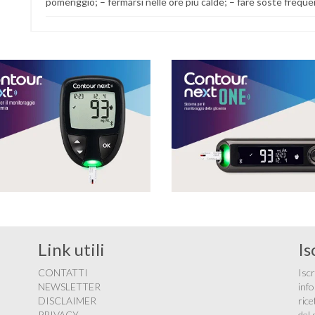
pomeriggio; – fermarsi nelle ore più calde; – fare soste freque
Link utili
Is
CONTATTI
Iscr
NEWSLETTER
info
DISCLAIMER
rice
PRIVACY
del 