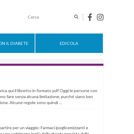
N IL DIABETE
EDICOLA
rica qui il libretto in formato pdf Oggi le persone con
ono fare senza alcuna limitazione, purché siano ben
zione. Alcune regole sono quindi …
artire per un viaggio: Farmaci ipoglicemizzanti e
 una settimana in più della durata prevista della