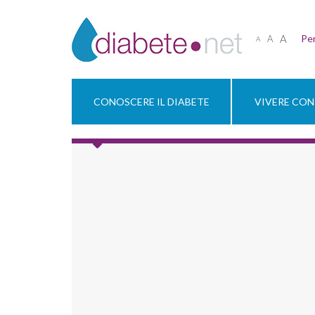
A
Per
A
A
CONOSCERE IL DIABETE
VIVERE CON 