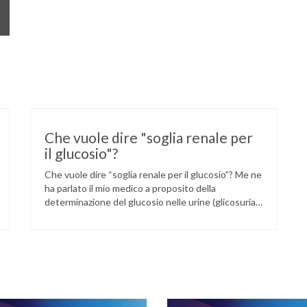
Che vuole dire "soglia renale per
il glucosio"?
Che vuole dire “soglia renale per il glucosio”? Me ne
ha parlato il mio medico a proposito della
determinazione del glucosio nelle urine (glicosuria).
La “soglia renale per il glucosio” corrisponde a quei
valori di glucosio nel sangue superati i quali il
glucosio stesso non viene più riassorbito e passa,
quindi, nelle urine.