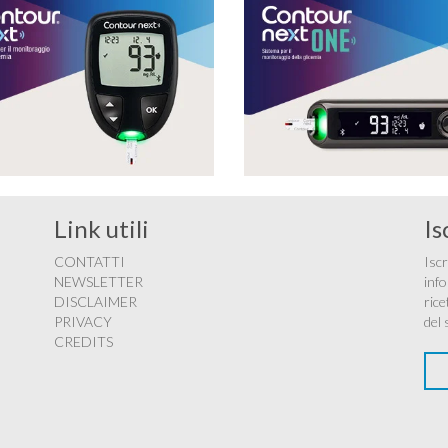
Link utili
Is
CONTATTI
Iscr
NEWSLETTER
info
DISCLAIMER
rice
PRIVACY
del 
CREDITS