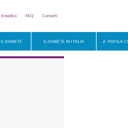
 il medico
FAQ
Contatti
IL DIABETE
IL DIABETE IN ITALIA
A TAVOLA CO