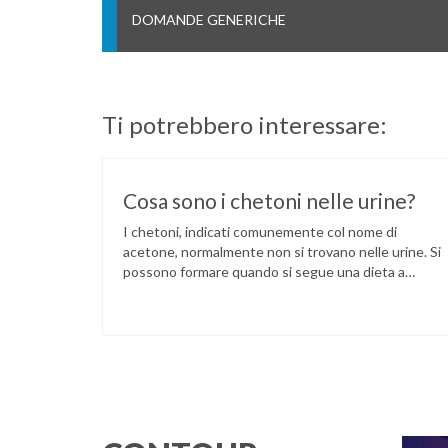
DOMANDE GENERICHE
Ti potrebbero interessare:
Cosa sono i chetoni nelle urine?
I chetoni, indicati comunemente col nome di
acetone, normalmente non si trovano nelle urine. Si
possono formare quando si segue una dieta a
basso contenuto di carboidrati (zuccheri). A questo
punto l’organismo, non ricevendo una quota
sufficiente di zuccheri, consuma in maggiori
quantità le scorte di grassi per ricavare energia. I
chetoni sono il prodotto di …