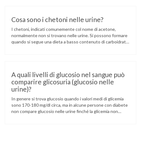
Cosa sono i chetoni nelle urine?
I chetoni, indicati comunemente col nome di acetone,
normalmente non si trovano nelle urine. Si possono formare
quando si segue una dieta a basso contenuto di carboidrati
(zuccheri). A questo punto l’organismo, non ricevendo una
quota sufficiente di zuccheri, consuma in maggiori quantità
le scorte di grassi per ricavare energia. I chetoni sono il
prodotto di …
A quali livelli di glucosio nel sangue può
comparire glicosuria (glucosio nelle
urine)?
In genere si trova glucosio quando i valori medi di glicemia
sono 170-180 mg/dl circa, ma in alcune persone con diabete
non compare glucosio nelle urine finché la glicemia non
supera i 200 mg/dl. Questo dipende da vari fattori, quali l’età,
i disturbi circolatori, la durata del diabete, la soglia renale per
il glucosio.