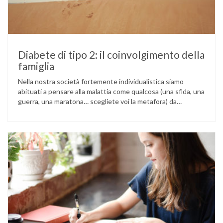
Diabete di tipo 2: il coinvolgimento della
famiglia
Nella nostra società fortemente individualistica siamo
abituati a pensare alla malattia come qualcosa (una sfida, una
guerra, una maratona… scegliete voi la metafora) da
affrontare da soli, grazie alla nostra forza di volontà e alle
nostre capacità. Questa immagine dell’eroe solitario contro
le avversità della vita può essere un forte stimolo a reagire
con responsabilità …