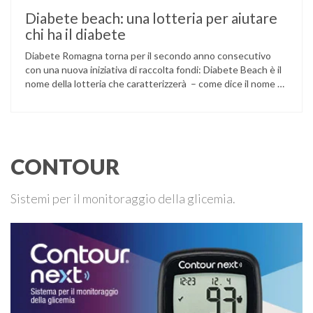
Diabete beach: una lotteria per aiutare
chi ha il diabete
Diabete Romagna torna per il secondo anno consecutivo
con una nuova iniziativa di raccolta fondi: Diabete Beach è il
nome della lotteria che caratterizzerà – come dice il nome –
l’estate, concludendosi il 7 settembre con l’estrazione dei
vincitori. L’associazione ha già ottenuto alcuni risultati con
iniziative di questo tipo: è stato per esempio sviluppato …
CONTOUR
Sistemi per il monitoraggio della glicemia.