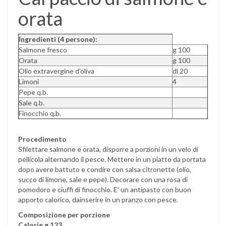
orata
Ingredienti (4 persone):
Salmone fresco
g 100
Orata
g 100
Olio extravergine d’oliva
dl 20
Limoni
4
Pepe q.b.
Sale q.b.
Finocchio q.b.
Procedimento
Sfilettare salmone e orata, disporre a porzioni in un velo di
pellicola alternando il pesce. Mettere in un piatto da portata
dopo avere battuto e condire con salsa citronette (olio,
succo di limone, sale e pepe). Decorare con una rosa di
pomodoro e ciuffi di finocchio. E’ un antipasto con buon
apporto calorico, dainserire in un pranzo con pesce.
Composizione per porzione
Calorie g 123