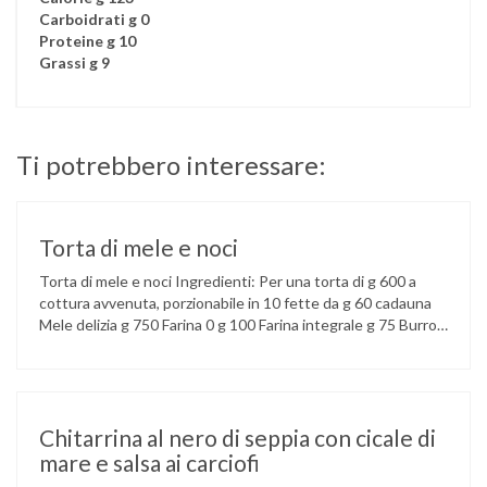
Carboidrati g 0
Proteine g 10
Grassi g 9
Ti potrebbero interessare:
Torta di mele e noci
Torta di mele e noci Ingredienti: Per una torta di g 600 a
cottura avvenuta, porzionabile in 10 fette da g 60 cadauna
Mele delizia g 750 Farina 0 g 100 Farina integrale g 75 Burro
g 75 Gherigli di noce tritati g 50 Lievito in polvere g 5
Dolcificante liquido g 10 Succo di …
Chitarrina al nero di seppia con cicale di
mare e salsa ai carciofi