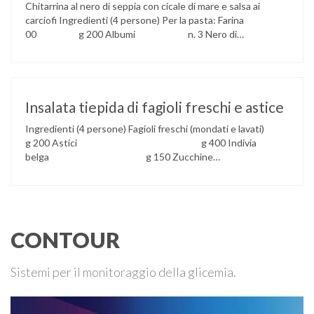
Chitarrina al nero di seppia con cicale di mare e salsa ai
carciofi Ingredienti (4 persone) Per la pasta: Farina
00 g 200 Albumi n. 3 Nero di
seppia 1 cucchiaio Per il condimento: Cicale di
mare g 500 Carciofi n. 4 Pomodoro
pelato n. 1 Salsa ai carciofi 2 mestoli (fatta con gli
scarti dei carciofi e brodo …
Insalata tiepida di fagioli freschi e astice
Ingredienti (4 persone) Fagioli freschi (mondati e lavati)
g 200 Astici g 400 Indivia
belga g 150 Zucchine
g 100 Olio extravergine
d’oliva g 80
Senape q.b. Limone
succo q.b.
Sale q.b.
CONTOUR
Scalogno g 10 Vino
bianco ml 100
Porro g 10
Sistemi per il monitoraggio della glicemia.
Sedano g 10
Aglio uno spicchio
Timo q.b. Procedimento