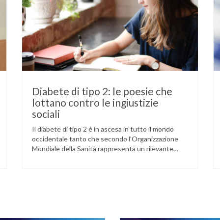
Diabete di tipo 2: le poesie che
lottano contro le ingiustizie
sociali
Il diabete di tipo 2 è in ascesa in tutto il mondo
occidentale tanto che secondo l’Organizzazione
Mondiale della Sanità rappresenta un rilevante
problema di salute pubblica. A fare la differenza
sono i cosiddetti determinanti sociali della salute.
Che cosa si intende con questo termine? Sappiamo
che la salute non è esclusivamente un problema
individuale …