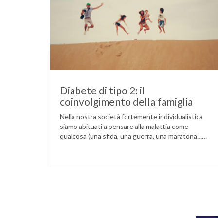
Diabete di tipo 2: il
coinvolgimento della famiglia
Nella nostra società fortemente individualistica
siamo abituati a pensare alla malattia come
qualcosa (una sfida, una guerra, una maratona…
scegliete voi la metafora) da affrontare da soli,
grazie alla nostra forza di volontà e alle nostre
capacità. Questa immagine dell’eroe solitario
contro le avversità della vita può essere un forte
stimolo a reagire con responsabilità …