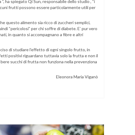
a “, ha spiegato Qi Sun, responsabile dello studio , “i
lcuni frutti possono essere particolarmente utili per
he questo alimento sia ricco di zuccheri semplici,
ndi “pericolosi” per chi soffre di diabete. E’ pur vero
inati, in quanto si accompagnano a fibre e altri
iso di studiare l’effetto di ogni singolo frutto, in
tti positivi riguardano tuttavia solo la frutta e non il
e bere succhi di frutta non funziona nella prevenziona
Eleonora Maria Viganò