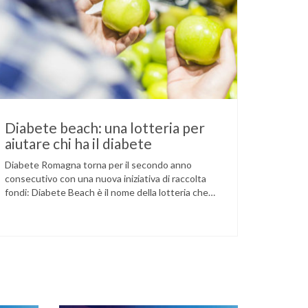
Diabete beach: una lotteria per
aiutare chi ha il diabete
Diabete Romagna torna per il secondo anno
consecutivo con una nuova iniziativa di raccolta
fondi: Diabete Beach è il nome della lotteria che
caratterizzerà – come dice il nome – l’estate,
concludendosi il 7 settembre con l’estrazione dei
vincitori. L’associazione ha già ottenuto alcuni
risultati con iniziative di questo tipo: è stato per
esempio sviluppato …