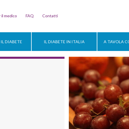
 il medico
FAQ
Contatti
IL DIABETE
IL DIABETE IN ITALIA
A TAVOLA CO