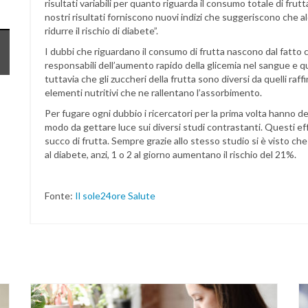
risultati variabili per quanto riguarda il consumo totale di frutt
nostri risultati forniscono nuovi indizi che suggeriscono che a
ridurre il rischio di diabete”.
I dubbi che riguardano il consumo di frutta nascono dal fatto c
responsabili dell’aumento rapido della glicemia nel sangue e qui
tuttavia che gli zuccheri della frutta sono diversi da quelli raff
elementi nutritivi che ne rallentano l’assorbimento.
Per fugare ogni dubbio i ricercatori per la prima volta hanno dec
modo da gettare luce sui diversi studi contrastanti. Questi effe
succo di frutta. Sempre grazie allo stesso studio si è visto ch
al diabete, anzi, 1 o 2 al giorno aumentano il rischio del 21%.
Fonte:
Il sole24ore Salute