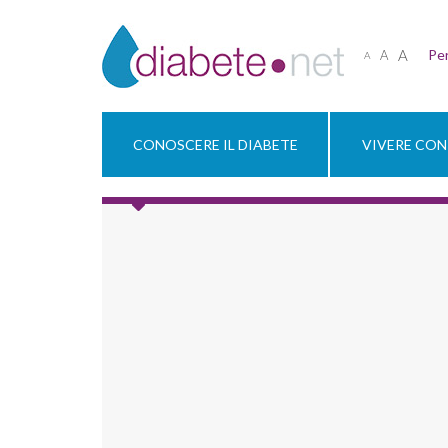
A
Per
A
A
CONOSCERE IL DIABETE
VIVERE CON 