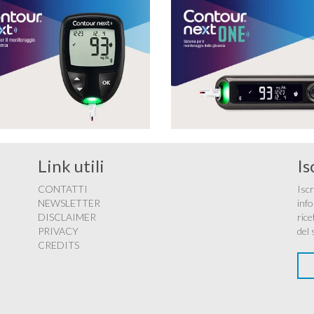
Link utili
Is
CONTATTI
Iscr
NEWSLETTER
info
DISCLAIMER
rice
PRIVACY
del 
CREDITS