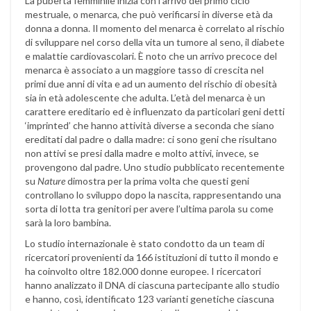
La pubertà femminile inizia con l’arrivo del primo ciclo
mestruale, o menarca, che può verificarsi in diverse età da
donna a donna. Il momento del menarca è correlato al rischio
di sviluppare nel corso della vita un tumore al seno, il diabete
e malattie cardiovascolari. È noto che un arrivo precoce del
menarca è associato a un maggiore tasso di crescita nel
primi due anni di vita e ad un aumento del rischio di obesità
sia in età adolescente che adulta. L’età del menarca è un
carattere ereditario ed è influenzato da particolari geni detti
‘imprinted’ che hanno attività diverse a seconda che siano
ereditati dal padre o dalla madre: ci sono geni che risultano
non attivi se presi dalla madre e molto attivi, invece, se
provengono dal padre. Uno studio pubblicato recentemente
su
Nature
dimostra per la prima volta che questi geni
controllano lo sviluppo dopo la nascita, rappresentando una
sorta di lotta tra genitori per avere l’ultima parola su come
sarà la loro bambina.
Lo studio internazionale è stato condotto da un team di
ricercatori provenienti da 166 istituzioni di tutto il mondo e
ha coinvolto oltre 182.000 donne europee. I ricercatori
hanno analizzato il DNA di ciascuna partecipante allo studio
e hanno, così, identificato 123 varianti genetiche ciascuna