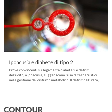
Ipoacusia e diabete di tipo 2
Prove convincenti sul legame tra diabete 2 e deficit
dell’udito, o ipoacusia, suggeriscono l’uso di test acustici
nella gestione del disturbo metabolico. Il deficit dell’udito, o
ipoacusia, è una disabilità diffusa che colpisce circa il 12%
degli italiani e solo l’11% di chi ne ha realmente bisogno
ricorre all’uso di un apparecchio acustico. L’ipoacusia è …
CONTOUR