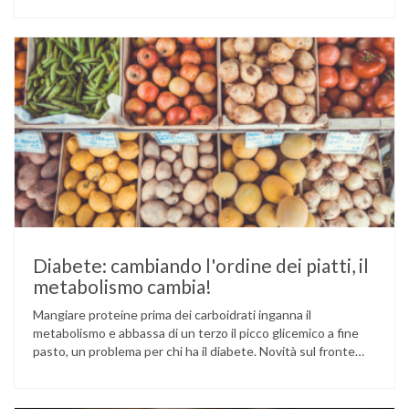
Cina e Birmania dove i semi e l’olio che ne deriva vengono
utilizzati per la preparazione di numerosi piatti, ma …
Diabete: cambiando l'ordine dei piatti, il
metabolismo cambia!
Mangiare proteine prima dei carboidrati inganna il
metabolismo e abbassa di un terzo il picco glicemico a fine
pasto, un problema per chi ha il diabete. Novità sul fronte
alimentazione e gestione della glicemia per le persone con
diabete. Due studi dell’Università di Pisa hanno scoperto
come ingannare il metabolismo ed evitare che gli zuccheri …