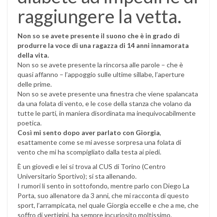
raggiungere la vetta.
Non so se avete presente il suono che è in grado di
produrre la voce di una ragazza di 14 anni innamorata
della vita.
Non so se avete presente la rincorsa alle parole – che è
quasi affanno – l’appoggio sulle ultime sillabe, l’aperture
delle prime.
Non so se avete presente una finestra che viene spalancata
da una folata di vento, e le cose della stanza che volano da
tutte le parti, in maniera disordinata ma inequivocabilmente
poetica.
Così mi sento dopo aver parlato con Giorgia
,
esattamente come se mi avesse sorpresa una folata di
vento che mi ha scompigliato dalla testa ai piedi.
È un giovedì e lei si trova al CUS di Torino (Centro
Universitario Sportivo); si sta allenando.
I rumori li sento in sottofondo, mentre parlo con Diego La
Porta, suo allenatore da 3 anni, che mi racconta di questo
sport, l’arrampicata, nel quale Giorgia eccelle e che a me, che
soffro di vertigini, ha sempre incuriosito moltissimo.