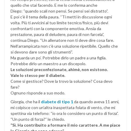
quello che stai facendo. E me lo conferma anche
Diego: “quando scali non pensi. Se pensi sei distratto”.
E poi c’è il tema della paura. “Ti metti in discussione ogni
volta. Più ti avvicini al tuo limite tecnico/fisico, più devi
confrontarti con la componente emotiva. Ansia da
prestazione, paura di deludere, paura di non farcela”,
continua Diego. “Un allenatore non ti deve dire cosa fare.
Nell’arrampicata non c’è una soluzione ripetibile. Quello che
si devono dare sono gli strumenti”.
Ma guarda un po’. Potrebbe dirlo un padre a una figlia.
Potrebbe dirlo un maestro a un discepolo.
Le soluzioni preconfezionate, ahimè, non esistono.
Vale lo stesso per il diabete.
Come si gestisce? Dove la trovo la soluzione? Cosa devo
fare?
Ognuno risponde a suo modo.
Giorgia, che ha il
diabete di tipo 1
da quando aveva 11 anni,
mi colpisce con un’altra inaspettata folata di vento, che mi
spettina via telefono: “io ora lo considero un punto di forza”.
“Un punto di forza?” le chiedo.
“Sì. Ha contribuito a formare il mio carattere. A me piace
la Giorgia che sono adesso”.