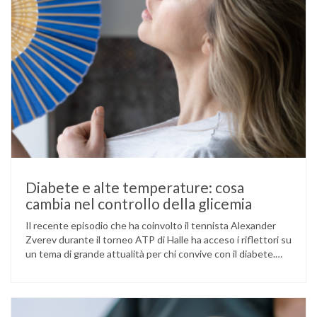
Diabete e alte temperature: cosa
cambia nel controllo della glicemia
Il recente episodio che ha coinvolto il tennista Alexander
Zverev durante il torneo ATP di Halle ha acceso i riflettori su
un tema di grande attualità per chi convive con il diabete.
L’atleta, che ha il diabete di tipo 1, ha raccontato che
un’anomalia nella rilevazione del sensore di monitoraggio del
glucosio lo aveva portato …