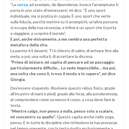
“La
corsa
, ad esempio, dà dipendenza; invece l’arrampicata ti
porta in uno stato di benessere”, mi dice. “È uno sport
individuale, ma si pratica in coppia. È uno sport che verte
sulla fiducia, perché mentre tu ti arrampichi, un’altra persona
si occupa della tua sicurezza, e infine è un sport che ti porta
a viaggiare, a scoprire il mondo”.
E poi, anche visivamente, a me sembra una perfetta
metafora della vita.
La parete è lì davanti. Ti è chiesto di salire, di arrivare fino alla
meta, e poi, una volta lì, di accettare la discesa.
“Prima di iniziare, mi capita di pensare ad un passaggio
particolarmente difficile… Lo vedo impossibile… ma poi,
una volta che sono lì, trovo il modo e lo supero”, mi dice
Giorgia.
Dev’essere stupendo. Risolvere questo rebus fisico, grazie
all’incastro di mani e piedi, grazie alla forza, alla ponderatezza,
al comprendere come va messo il corpo, a cosa deve fare la
testa.
“Mentre salgo, non penso a nulla, penso solo a scalare,
mi concentro su quello”.
Questo capita anche nello yoga,
penso. E in tutte le discipline che richiedono la tua presenza
nel tempo presente, con la testa rivolta esclusivamente a