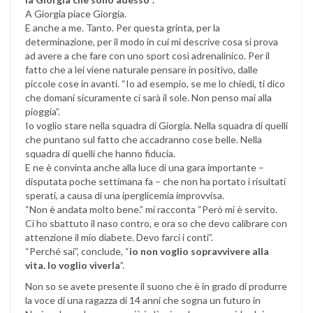
A Giorgia piace Giorgia.
E anche a me. Tanto. Per questa grinta, per la
determinazione, per il modo in cui mi descrive cosa si prova
ad avere a che fare con uno sport così adrenalinico. Per il
fatto che a lei viene naturale pensare in positivo, dalle
piccole cose in avanti. “Io ad esempio, se me lo chiedi, ti dico
che domani sicuramente ci sarà il sole. Non penso mai alla
pioggia”.
Io voglio stare nella squadra di Giorgia. Nella squadra di quelli
che puntano sul fatto che accadranno cose belle. Nella
squadra di quelli che hanno fiducia.
E ne è convinta anche alla luce di una gara importante –
disputata poche settimana fa – che non ha portato i risultati
sperati, a causa di una iperglicemia improvvisa.
“Non è andata molto bene.” mi racconta “Però mi è servito.
Ci ho sbattuto il naso contro, e ora so che devo calibrare con
attenzione il mio diabete. Devo farci i conti”.
“Perché sai”, conclude, “
io non voglio sopravvivere alla
vita. Io voglio viverla
”.
Non so se avete presente il suono che è in grado di produrre
la voce di una ragazza di 14 anni che sogna un futuro in