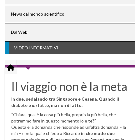
News dal mondo scientifico
Dal Web
VIDEO INFORMATIVI
Il viaggio non è la meta
In due, pedalando tra Singapore e Cesena. Quando il
diabete
è
un
fatto, ma non
il
fatto.
“Chiara, qual è la cosa più bella, proprio la più bella, che
potremmo fare in questo momento io e te?”
Questa è la domanda che risponde ad un’altra domanda – la
mia – con la quale chiedo a Riccardo
in che modo due
persone decidano di intraprendere un’Avventura con la