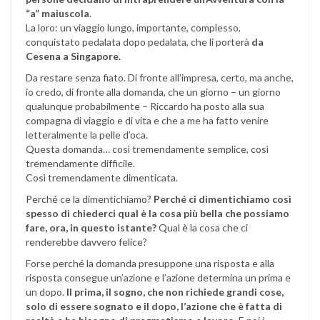
“a” maiuscola
.
La loro: un viaggio lungo, importante, complesso,
conquistato pedalata dopo pedalata, che li porterà
da
Cesena a Singapore.
Da restare senza fiato. Di fronte all’impresa, certo, ma anche,
io credo, di fronte alla domanda, che un giorno – un giorno
qualunque probabilmente – Riccardo ha posto alla sua
compagna di viaggio e di vita e che a me ha fatto venire
letteralmente la pelle d’oca.
Questa domanda… così tremendamente semplice, così
tremendamente difficile.
Così tremendamente dimenticata.
Perché ce la dimentichiamo?
Perché ci dimentichiamo così
spesso di chiederci qual è la cosa più bella che possiamo
fare, ora, in questo istante?
Qual è la cosa che ci
renderebbe davvero felice?
Forse perché la domanda presuppone una risposta e alla
risposta consegue un’azione e l’azione determina un prima e
un dopo.
Il prima, il sogno, che non richiede grandi cose,
solo di essere sognato e il dopo, l’azione che è fatta di