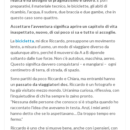
realtà e ha bisogno di pragmatismo e lavoro.
E poi i
preparativi, il materiale tecnico, le biciclette, gli abiti di
ricambio, l’acqua, il sudore, due braccia e due gambe, che in
questo caso sono quattro.
Accettare l’avventura significa aprire un capitolo di vita
inaspettato, nuovo, di cui poco si sa e tutto si accoglie.
La
bicicletta
, mi dice Riccardo, presuppone un movimento
lento, a misura d’uomo, un modo di viaggiare diverso da
qualunque altro, perché il muoversi da A a B dipende
soltanto dalle tue forze. Non c’è autobus, macchina, aereo.
Questo significa davvero conquistarsi – e mangiarsi – ogni
centimetro di terra, di strada, di spazio.
Sono partiti da poco Riccardo e Chiara, ma entrambi hanno
un
passato da viaggiatori doc.
Riccardo è un fotografo e
ha già visitato mezzo mondo. Un’anima curiosa, riflessiva, con
l’inquietudine di chi ha sempre lo zaino pronto.
“Nessuna delle persone che conosco si è stupita quando ho
raccontato l’idea che avevamo in testa. Anzi, i miei amici
hanno detto che se lo aspettavano… Da troppo tempo ero
fermo.”
Riccardo è uno che si muove bene, anche con i pensieri, con