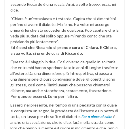
secondo Riccardo è una roccia. Anzi, a volte
troppo roccia
, mi
dice.
“Chiara è un’entusiasta e testarda. Capita che si dimentichi
perfino di avere il diabete. Ma io no. E a volte mi accorgo
prima di lei che sta succedendo qualcosa. Può capitare che la
veda più sudata del solito oppure mi rendo conto che sta
pedalando più lentamente”.
Ed è così che Riccardo si prende cura di Chiara. E Chiara,
a sua volta, si prende cura di Riccardo.
Questo è il viaggio in due. Così diverso da quello in solitaria
che entrambi hanno sperimentato in anni di lunghe trasferte
all’estero. Da una dimensione più introspettiva, si passa a
una dimensione di pura condivisione dove gli obiettivi sono
gli stessi, così come i limiti umani che possono chiamarsi
diabete, ma anche stanchezza, scoramento, frustrazione.
Per questo esserci. L’uno per l’altro.
Esserci nel presente, nel tempo di una pedalata con la quale
si conquista un sogno, la grandezza dell’istante e un pezzo di
torta, un lusso per chi soffre di diabete.
For a piece of cake
è
anche un’associazione, che io dico, farà molta strada, come
loro che hanno la mente e il cuore in movimento e che, non ci