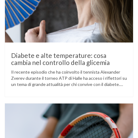
Diabete e alte temperature: cosa
cambia nel controllo della glicemia
Il recente episodio che ha coinvolto il tennista Alexander
Zverev durante il torneo ATP di Halle ha acceso i riflettori su
un tema di grande attualità per chi convive con il diabete.
L’atleta, che ha il diabete di tipo 1, ha raccontato che
un’anomalia nella rilevazione del sensore di monitoraggio del
glucosio lo aveva portato …