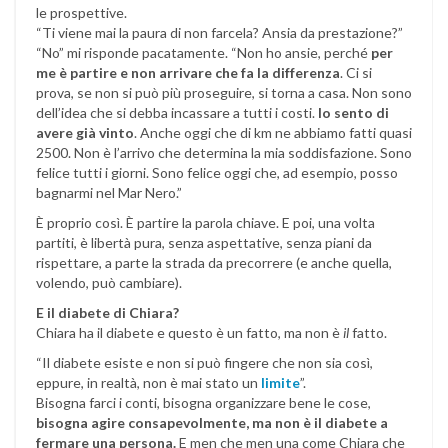
le prospettive.
“Ti viene mai la paura di non farcela? Ansia da prestazione?”
“No” mi risponde pacatamente. “Non ho ansie, perché
per
me è partire e non arrivare che fa la differenza
. Ci si
prova, se non si può più proseguire, si torna a casa. Non sono
dell’idea che si debba incassare a tutti i costi.
Io sento di
avere già vinto
. Anche oggi che di km ne abbiamo fatti quasi
2500. Non è l’arrivo che determina la mia soddisfazione. Sono
felice tutti i giorni. Sono felice oggi che, ad esempio, posso
bagnarmi nel Mar Nero.”
È proprio così. È partire la parola chiave. E poi, una volta
partiti, è libertà pura, senza aspettative, senza piani da
rispettare, a parte la strada da precorrere (e anche quella,
volendo, può cambiare).
E il diabete di Chiara?
Chiara ha il diabete e questo è un fatto, ma non è
il
fatto.
“Il diabete esiste e non si può fingere che non sia così,
eppure, in realtà, non è mai stato un
limite
”.
Bisogna farci i conti, bisogna organizzare bene le cose,
bisogna agire consapevolmente, ma non è il diabete a
fermare una persona.
E men che men una come Chiara che