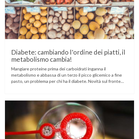
Diabete: cambiando l'ordine dei piatti, il
metabolismo cambia!
Mangiare proteine prima dei carboidrati inganna il
metabolismo e abbassa di un terzo il picco glicemico a fine
pasto, un problema per chi ha il diabete. Novità sul fronte
alimentazione e gestione della glicemia per le persone con
diabete. Due studi dell’Università di Pisa hanno scoperto
come ingannare il metabolismo ed evitare che gli zuccheri …