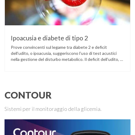
Ipoacusia e diabete di tipo 2
Prove convincenti sul legame tra diabete 2 e deficit
dell’udito, o ipoacusia, suggeriscono l’uso di test acustici
nella gestione del disturbo metabolico. Il deficit dell’udito, o
ipoacusia, è una disabilità diffusa che colpisce circa il 12%
degli italiani e solo l’11% di chi ne ha realmente bisogno
ricorre all’uso di un apparecchio acustico. L’ipoacusia è …
CONTOUR
Sistemi per il monitoraggio della glicemia.