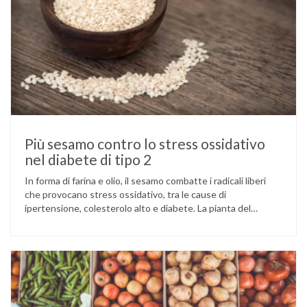
Più sesamo contro lo stress ossidativo
nel diabete di tipo 2
In forma di farina e olio, il sesamo combatte i radicali liberi
che provocano stress ossidativo, tra le cause di
ipertensione, colesterolo alto e diabete. La pianta del
sesamo viene attualmente coltivata soprattutto in India,
Cina e Birmania dove i semi e l’olio che ne deriva vengono
utilizzati per la preparazione di numerosi piatti, ma …