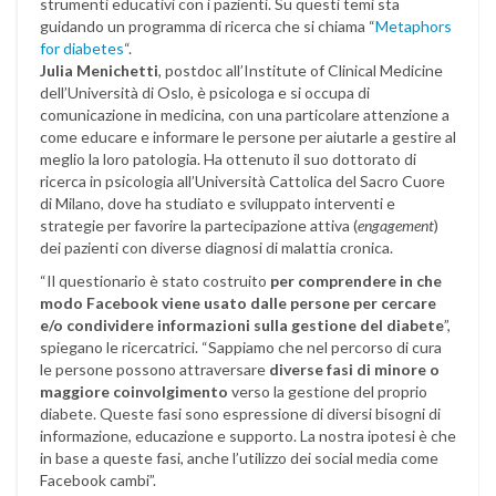
strumenti educativi con i pazienti. Su questi temi sta
guidando un programma di ricerca che si chiama “
Metaphors
for diabetes
“.
Julia
Menichetti
, postdoc all’Institute of Clinical Medicine
dell’Università di Oslo, è psicologa e si occupa di
comunicazione in medicina, con una particolare attenzione a
come educare e informare le persone per aiutarle a gestire al
meglio la loro patologia. Ha ottenuto il suo dottorato di
ricerca in psicologia all’Università Cattolica del Sacro Cuore
di Milano, dove ha studiato e sviluppato interventi e
strategie per favorire la partecipazione attiva (
engagement
)
dei pazienti con diverse diagnosi di malattia cronica.
“Il questionario è stato costruito
per comprendere in che
modo Facebook viene usato dalle persone per cercare
e/o condividere informazioni sulla gestione del diabete
”,
spiegano le ricercatrici. “Sappiamo che nel percorso di cura
le persone possono attraversare
diverse fasi di minore o
maggiore coinvolgimento
verso la gestione del proprio
diabete. Queste fasi sono espressione di diversi bisogni di
informazione, educazione e supporto. La nostra ipotesi è che
in base a queste fasi, anche l’utilizzo dei social media come
Facebook cambi”.