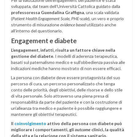
Per la valutazione dell’engagement del paziente è stata
sviluppata, dal team dell’Università Cattolica guidato dalla
professoressa Guendalina Graffigna
, una scala validata
(
Patient Health Engagement Scale, PHE-scale
), un vero e proprio
strumento di misurazione
evidence based
utilizzato anche
all’interno del questionario.
Engagement e diabete
L’engagement, infatti, risulta un fattore chiave nella
gestione del diabete
. I modelli di aderenza terapeutica,
basati sul paternalismo medico e sull’obbedienza passiva alle
indicazioni mediche hanno mostrato di non essere efficaci.
La persona con diabete deve essere protagonista del suo
percorso di cura, un percorso personalizzato che tenga
conto delle priorità, degli obiettivi, delle risorse e dello stile
di vita personale. Solo attraverso una piena presa di
responsabilità da parte del paziente e con la costruzione di
un’alleanza tra medico e paziente è possibile raggiungere e
mantenere gli obiettivi terapeutici.
Il
coinvolgimento
attivo della persona con diabete può
migliorare i comportamenti, gli
outcome
clinici, la qualità
della vita e la relazione con il sistema sanitario.