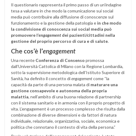
Il questionario rappresenta il primo passo di un un’indagine
tesa a valutare in che modo la comunicazione sui social
media può contribuire alla diffusione di conoscenze sul
funzionamento e la gestione della patologia e
in che modo
la condivisione di conoscenza sui social media può
promuovere l’
engagement
dei pazienti/cittadini nella
gestione del proprio percorso di cura e di salute
.
Che cos’è l’
engagement
Una recente
Conferenza di Consenso
promossa
dall’Università Cattolica di Milano con la Regione Lombardia,
sotto la supervisione metodologica dell’Istituto Superiore di
Sanità, ha definito il concetto di
engagement
come “la
capacità da parte di una persona malata di
maturare una
gestione consapevole e autonoma della propria
malattia
, nell’ambito di una buona relazione di partnership
con il sistema sanitario e in armonia con il proprio progetto di
vita. L’engagement è un processo complesso che risulta dalla
combinazione di diverse dimensioni e da fattori di natura
individuale, relazionale, organizzativa, sociale, economica e
politica che connotano il contesto di vita della persona.”