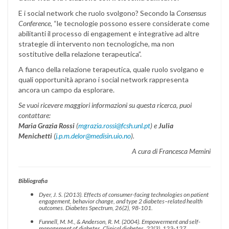
E i social network che ruolo svolgono? Secondo la
Consensus
Conference,
“le tecnologie possono essere considerate come
abilitanti il processo di engagement e integrative ad altre
strategie di intervento non tecnologiche, ma non
sostitutive della relazione terapeutica”.
A fianco della relazione terapeutica, quale ruolo svolgano e
quali opportunità aprano i social network rappresenta
ancora un campo da esplorare.
Se vuoi ricevere maggiori informazioni su questa ricerca, puoi
contattare:
Maria Grazia Rossi
(
mgrazia.rossi@fcsh.unl.pt
) e
Julia
Menichetti
(
j.p.m.delor@medisin.uio.no
).
A cura di Francesca Memini
Bibliografia
Dyer, J. S. (2013). Effects of consumer-facing technologies on patient
engagement, behavior change, and type 2 diabetes–related health
outcomes. Diabetes Spectrum, 26(2), 98-101.
Funnell, M. M., & Anderson, R. M. (2004). Empowerment and self-
management of diabetes. Clinical diabetes, 22(3), 123-127.