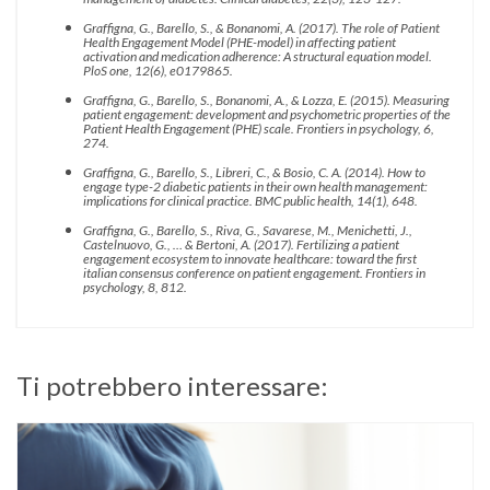
Graffigna, G., Barello, S., & Bonanomi, A. (2017). The role of Patient
Health Engagement Model (PHE-model) in affecting patient
activation and medication adherence: A structural equation model.
PloS one, 12(6), e0179865.
Graffigna, G., Barello, S., Bonanomi, A., & Lozza, E. (2015). Measuring
patient engagement: development and psychometric properties of the
Patient Health Engagement (PHE) scale. Frontiers in psychology, 6,
274.
Graffigna, G., Barello, S., Libreri, C., & Bosio, C. A. (2014). How to
engage type-2 diabetic patients in their own health management:
implications for clinical practice. BMC public health, 14(1), 648.
Graffigna, G., Barello, S., Riva, G., Savarese, M., Menichetti, J.,
Castelnuovo, G., … & Bertoni, A. (2017). Fertilizing a patient
engagement ecosystem to innovate healthcare: toward the first
italian consensus conference on patient engagement. Frontiers in
psychology, 8, 812.
Ti potrebbero interessare: