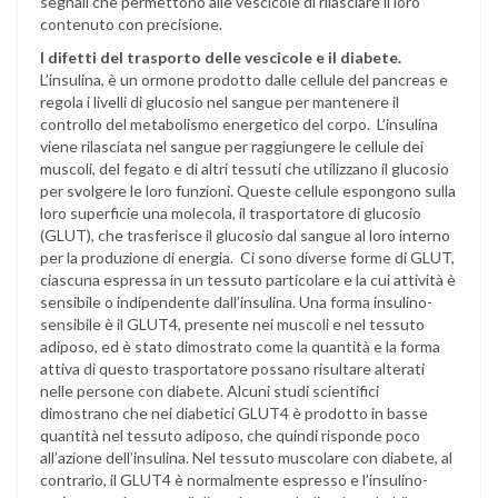
segnali che permettono alle vescicole di rilasciare il loro
contenuto con precisione.
I difetti del trasporto delle vescicole e il diabete.
L’insulina, è un ormone prodotto dalle cellule del pancreas e
regola i livelli di glucosio nel sangue per mantenere il
controllo del metabolismo energetico del corpo. L’insulina
viene rilasciata nel sangue per raggiungere le cellule dei
muscoli, del fegato e di altri tessuti che utilizzano il glucosio
per svolgere le loro funzioni. Queste cellule espongono sulla
loro superficie una molecola, il trasportatore di glucosio
(GLUT), che trasferisce il glucosio dal sangue al loro interno
per la produzione di energia. Ci sono diverse forme di GLUT,
ciascuna espressa in un tessuto particolare e la cui attività è
sensibile o indipendente dall’insulina. Una forma insulino-
sensibile è il GLUT4, presente nei muscoli e nel tessuto
adiposo, ed è stato dimostrato come la quantità e la forma
attiva di questo trasportatore possano risultare alterati
nelle persone con diabete. Alcuni studi scientifici
dimostrano che nei diabetici GLUT4 è prodotto in basse
quantità nel tessuto adiposo, che quindi risponde poco
all’azione dell’insulina. Nel tessuto muscolare con diabete, al
contrario, il GLUT4 è normalmente espresso e l’insulino-