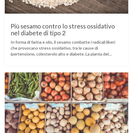
Più sesamo contro lo stress ossidativo
nel diabete di tipo 2
In forma di farina e olio, il sesamo combatte i radicali liberi
che provocano stress ossidativo, tra le cause di
ipertensione, colesterolo alto e diabete. La pianta del
sesamo viene attualmente coltivata soprattutto in India,
Cina e Birmania dove i semi e l’olio che ne deriva vengono
utilizzati per la preparazione di numerosi piatti, ma …