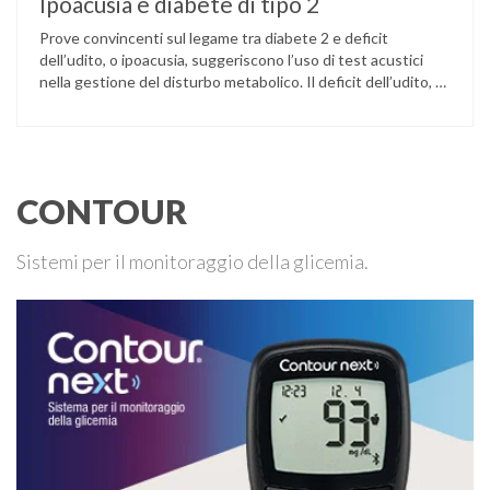
Ipoacusia e diabete di tipo 2
Prove convincenti sul legame tra diabete 2 e deficit
dell’udito, o ipoacusia, suggeriscono l’uso di test acustici
nella gestione del disturbo metabolico. Il deficit dell’udito, o
ipoacusia, è una disabilità diffusa che colpisce circa il 12%
degli italiani e solo l’11% di chi ne ha realmente bisogno
ricorre all’uso di un apparecchio acustico. L’ipoacusia è …
CONTOUR
Sistemi per il monitoraggio della glicemia.