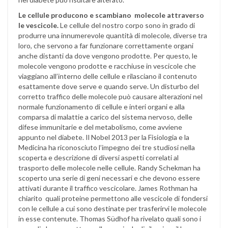
Le cellule producono e scambiano molecole attraverso
le vescicole.
Le cellule del nostro corpo sono in grado di
produrre una innumerevole quantità di molecole, diverse tra
loro, che servono a far funzionare correttamente organi
anche distanti da dove vengono prodotte. Per questo, le
molecole vengono prodotte e racchiuse in vescicole che
viaggiano all’interno delle cellule e rilasciano il contenuto
esattamente dove serve e quando serve. Un disturbo del
corretto traffico delle molecole può causare alterazioni nel
normale funzionamento di cellule e interi organi e alla
comparsa di malattie a carico del sistema nervoso, delle
difese immunitarie e del metabolismo, come avviene
appunto nel diabete. Il Nobel 2013 per la Fisiologia e la
Medicina ha riconosciuto l’impegno dei tre studiosi nella
scoperta e descrizione di diversi aspetti correlati al
trasporto delle molecole nelle cellule. Randy Schekman ha
scoperto una serie di geni necessari e che devono essere
attivati durante il traffico vescicolare. James Rothman ha
chiarito quali proteine permettono alle vescicole di fondersi
con le cellule a cui sono destinate per trasferirvi le molecole
in esse contenute. Thomas Südhof ha rivelato quali sono i