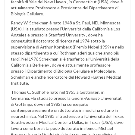
facoltà di Yale del New Haven , in Connecticut (USA), dove è
attualmente Professore e Presidente del Dipartimento di
Biologia Cellulare.
Randy W. Schekman
è nato 1948 a St. Paul, NEL Minnesota
(USA). Ha studiato presso l’Università della California a Los
Angeles e presso la Stanford University , dove ha
conseguito il dottorato di ricerca nel 1974 sotto la
supervisione di Arthur Kornberg (Premio Nobel 1959) e nello
stesso dipartimento a cui Rothman aderì qualche anno più
tardi. Nel 1976 Schekman si è trasferito all’Università della
California a Berkeley , dove è attualmente professore
presso il Dipartimento di Biologia Cellulare e Molecolare.
Schekman è anche ricercatore del Howard Hughes Medical
Institute.
Thomas C. Südhof
è nato nel 1955 a Göttingen, in
Germania. Ha studiato presso la Georg-August-Universität
di Gottinga, dove nel 1982 ha conseguito
contemporaneamente un dottorato in medicina ed uno in
neurochimica. Nel 1983 si trasferisce a l’Università del Texas
Southwestern Medical Center a Dallas, in Texas (USA), dove
lavora come borsista post-dottorato insieme a Michael
Brown e Joseph Goldstein (che ha ricevuto è condiviso il