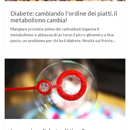
Diabete: cambiando l'ordine dei piatti, il
metabolismo cambia!
Mangiare proteine prima dei carboidrati inganna il
metabolismo e abbassa di un terzo il picco glicemico a fine
pasto, un problema per chi ha il diabete. Novità sul fronte
alimentazione e gestione della glicemia per le persone con
diabete. Due studi dell’Università di Pisa hanno scoperto
come ingannare il metabolismo ed evitare che gli zuccheri …