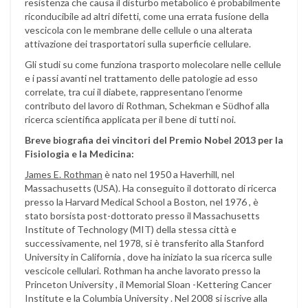
resistenza che causa il disturbo metabolico è probabilmente
riconducibile ad altri difetti, come una errata fusione della
vescicola con le membrane delle cellule o una alterata
attivazione dei trasportatori sulla superficie cellulare.
Gli studi su come funziona trasporto molecolare nelle cellule
e i passi avanti nel trattamento delle patologie ad esso
correlate, tra cui il diabete, rappresentano l’enorme
contributo del lavoro di Rothman, Schekman e Sϋdhof alla
ricerca scientifica applicata per il bene di tutti noi.
Breve biografia dei vincitori del Premio Nobel 2013 per la
Fisiologia e la Medicina:
James E. Rothman
è nato nel 1950 a Haverhill, nel
Massachusetts (USA). Ha conseguito il dottorato di ricerca
presso la Harvard Medical School a Boston, nel 1976 , è
stato borsista post-dottorato presso il Massachusetts
Institute of Technology (MIT) della stessa città e
successivamente, nel 1978, si è transferito alla Stanford
University in California , dove ha iniziato la sua ricerca sulle
vescicole cellulari. Rothman ha anche lavorato presso la
Princeton University , il Memorial Sloan -Kettering Cancer
Institute e la Columbia University . Nel 2008 si iscrive alla