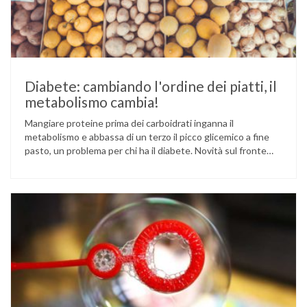
Diabete: cambiando l'ordine dei piatti, il
metabolismo cambia!
Mangiare proteine prima dei carboidrati inganna il
metabolismo e abbassa di un terzo il picco glicemico a fine
pasto, un problema per chi ha il diabete. Novità sul fronte
alimentazione e gestione della glicemia per le persone con
diabete. Due studi dell’Università di Pisa hanno scoperto
come ingannare il metabolismo ed evitare che gli zuccheri …