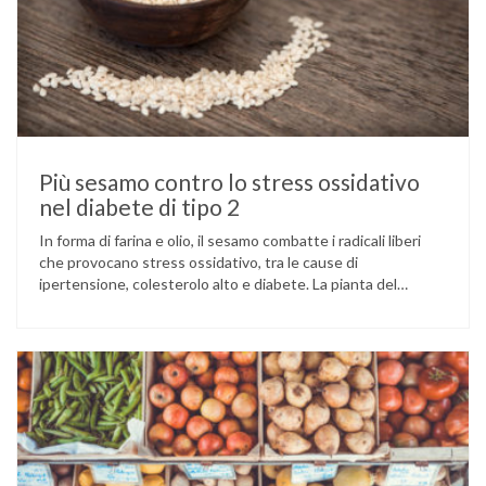
Più sesamo contro lo stress ossidativo
nel diabete di tipo 2
In forma di farina e olio, il sesamo combatte i radicali liberi
che provocano stress ossidativo, tra le cause di
ipertensione, colesterolo alto e diabete. La pianta del
sesamo viene attualmente coltivata soprattutto in India,
Cina e Birmania dove i semi e l’olio che ne deriva vengono
utilizzati per la preparazione di numerosi piatti, ma …