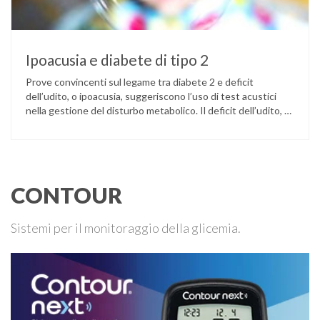
Ipoacusia e diabete di tipo 2
Prove convincenti sul legame tra diabete 2 e deficit
dell’udito, o ipoacusia, suggeriscono l’uso di test acustici
nella gestione del disturbo metabolico. Il deficit dell’udito, o
ipoacusia, è una disabilità diffusa che colpisce circa il 12%
degli italiani e solo l’11% di chi ne ha realmente bisogno
ricorre all’uso di un apparecchio acustico. L’ipoacusia è …
CONTOUR
Sistemi per il monitoraggio della glicemia.