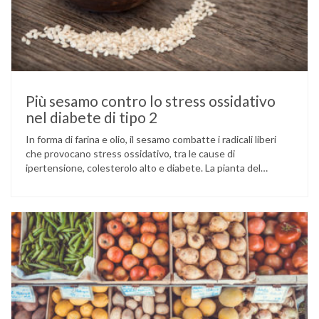
Più sesamo contro lo stress ossidativo
nel diabete di tipo 2
In forma di farina e olio, il sesamo combatte i radicali liberi
che provocano stress ossidativo, tra le cause di
ipertensione, colesterolo alto e diabete. La pianta del
sesamo viene attualmente coltivata soprattutto in India,
Cina e Birmania dove i semi e l’olio che ne deriva vengono
utilizzati per la preparazione di numerosi piatti, ma …