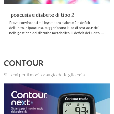
Ipoacusia e diabete di tipo 2
Prove convincenti sul legame tra diabete 2 e deficit
dell’udito, o ipoacusia, suggeriscono l’uso di test acustici
nella gestione del disturbo metabolico. Il deficit dell’udito, o
ipoacusia, è una disabilità diffusa che colpisce circa il 12%
degli italiani e solo l’11% di chi ne ha realmente bisogno
ricorre all’uso di un apparecchio acustico. L’ipoacusia è …
CONTOUR
Sistemi per il monitoraggio della glicemia.