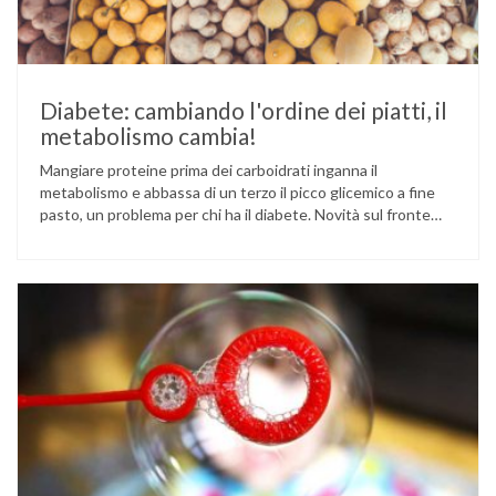
Diabete: cambiando l'ordine dei piatti, il
metabolismo cambia!
Mangiare proteine prima dei carboidrati inganna il
metabolismo e abbassa di un terzo il picco glicemico a fine
pasto, un problema per chi ha il diabete. Novità sul fronte
alimentazione e gestione della glicemia per le persone con
diabete. Due studi dell’Università di Pisa hanno scoperto
come ingannare il metabolismo ed evitare che gli zuccheri …