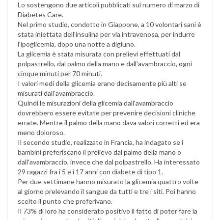
Lo sostengono due articoli pubblicati sul numero di marzo di
Diabetes Care.
Nel primo studio, condotto in Giappone, a 10 volontari sani è
stata iniettata dell'insulina per via intravenosa, per indurre
l'ipoglicemia, dopo una notte a digiuno.
La glicemia è stata misurata con prelievi effettuati dal
polpastrello, dal palmo della mano e dall'avambraccio, ogni
cinque minuti per 70 minuti.
I valori medi della glicemia erano decisamente più alti se
misurati dall'avambraccio.
Quindi le misurazioni della glicemia dall'avambraccio
dovrebbero essere evitate per prevenire decisioni cliniche
errate. Mentre il palmo della mano dava valori corretti ed era
meno doloroso.
Il secondo studio, realizzato in Francia, ha indagato se i
bambini preferiscano il prelievo dal palmo della mano o
dall'avambraccio, invece che dal polpastrello. Ha interessato
29 ragazzi fra i 5 e i 17 anni con diabete di tipo 1.
Per due settimane hanno misurato la glicemia quattro volte
al giorno prelevando il sangue da tutti e tre i siti. Poi hanno
scelto il punto che preferivano.
Il 73% di loro ha considerato positivo il fatto di poter fare la