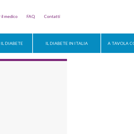
 il medico
FAQ
Contatti
IL DIABETE
IL DIABETE IN ITALIA
A TAVOLA CO