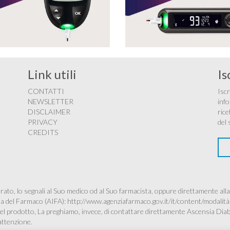
Link utili
Is
CONTATTI
Iscr
NEWSLETTER
info
DISCLAIMER
rice
PRIVACY
del 
CREDITS
ato, lo segnali al Suo medico od al Suo farmacista, oppure direttamente alla
ana del Farmaco (AIFA):
http://www.agenziafarmaco.gov.it/it/content/modalità
à del prodotto, La preghiamo, invece, di contattare direttamente Ascensia Dia
’attenzione.