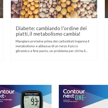
Diabete: cambiando l'ordine dei
piatti, il metabolismo cambia!
Mangiare proteine prima dei carboidrati inganna il
metabolismo e abbassa di un terzo il picco
glicemico a fine pasto, un problema per chi ha il
diabete. Novità sul fronte alimentazione e gestione
della glicemia per le persone con diabete. Due
studi dell’Università di Pisa hanno scoperto come
ingannare il metabolismo ed evitare che gli zuccheri
…