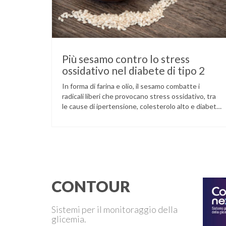
Più sesamo contro lo stress
ossidativo nel diabete di tipo 2
In forma di farina e olio, il sesamo combatte i
radicali liberi che provocano stress ossidativo, tra
le cause di ipertensione, colesterolo alto e diabete.
La pianta del sesamo viene attualmente coltivata
soprattutto in India, Cina e Birmania dove i semi e
l’olio che ne deriva vengono utilizzati per la
preparazione di numerosi piatti, ma …
CONTOUR
Sistemi per il monitoraggio della
glicemia.