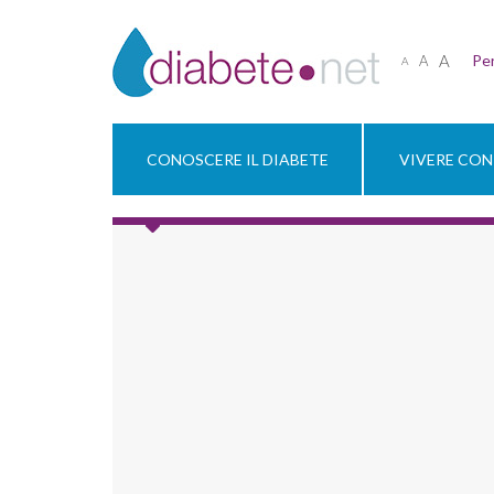
A
Per
A
A
CONOSCERE IL DIABETE
VIVERE CON 