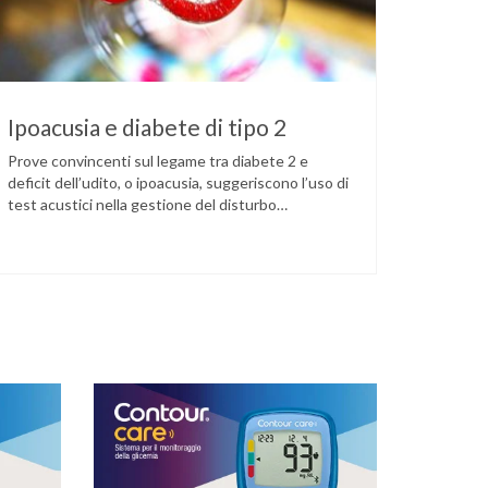
Ipoacusia e diabete di tipo 2
Prove convincenti sul legame tra diabete 2 e
deficit dell’udito, o ipoacusia, suggeriscono l’uso di
test acustici nella gestione del disturbo
metabolico. Il deficit dell’udito, o ipoacusia, è una
disabilità diffusa che colpisce circa il 12% degli
italiani e solo l’11% di chi ne ha realmente bisogno
ricorre all’uso di un apparecchio acustico.
L’ipoacusia è …