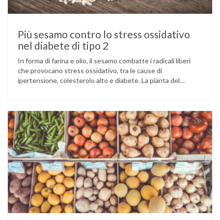
Più sesamo contro lo stress ossidativo
nel diabete di tipo 2
In forma di farina e olio, il sesamo combatte i radicali liberi
che provocano stress ossidativo, tra le cause di
ipertensione, colesterolo alto e diabete. La pianta del
sesamo viene attualmente coltivata soprattutto in India,
Cina e Birmania dove i semi e l’olio che ne deriva vengono
utilizzati per la preparazione di numerosi piatti, ma …