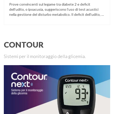
Prove convincenti sul legame tra diabete 2 e deficit
dell’udito, o ipoacusia, suggeriscono l’uso di test acustici
nella gestione del disturbo metabolico. Il deficit dell’udito, o
ipoacusia, è una disabilità diffusa che colpisce circa il 12%
degli italiani e solo l’11% di chi ne ha realmente bisogno
ricorre all’uso di un apparecchio acustico. L’ipoacusia è …
CONTOUR
Sistemi per il monitoraggio della glicemia.