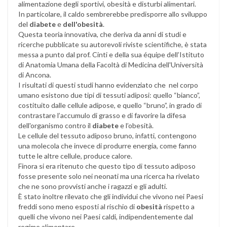
alimentazione degli sportivi, obesità e disturbi alimentari.
In particolare, il caldo sembrerebbe predisporre allo sviluppo
del
diabete
e
dell'obesità
.
Questa teoria innovativa, che deriva da anni di studi e
ricerche pubblicate su autorevoli riviste scientifiche, è stata
messa a punto dal prof. Cinti e della sua équipe dell’Istituto
di Anatomia Umana della Facoltà di Medicina dell'Università
di Ancona.
I risultati di questi studi hanno evidenziato che nel corpo
umano esistono due tipi di tessuti adiposi: quello “bianco”,
costituito dalle cellule adipose, e quello “bruno”, in grado di
contrastare l’accumulo di grasso e di favorire la difesa
dell'organismo contro il
diabete
e l’obesità.
Le cellule del tessuto adiposo bruno, infatti, contengono
una molecola che invece di produrre energia, come fanno
tutte le altre cellule, produce calore.
Finora si era ritenuto che questo tipo di tessuto adiposo
fosse presente solo nei neonati ma una ricerca ha rivelato
che ne sono provvisti anche i ragazzi e gli adulti.
È stato inoltre rilevato che gli individui che vivono nei Paesi
freddi sono meno esposti al rischio di
obesità
rispetto a
quelli che vivono nei Paesi caldi, indipendentemente dal
regime alimentare.