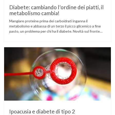
Diabete: cambiando l'ordine dei piatti, il
metabolismo cambia!
Mangiare proteine prima dei carboidrati inganna il
metabolismo e abbassa di un terzo il picco glicemico a fine
pasto, un problema per chi ha il diabete. Novità sul fronte
alimentazione e gestione della glicemia per le persone con
diabete. Due studi dell’Università di Pisa hanno scoperto
come ingannare il metabolismo ed evitare che gli zuccheri …
Ipoacusia e diabete di tipo 2