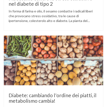
nel diabete di tipo 2
In forma di farina e olio, il sesamo combatte i radicali liberi
che provocano stress ossidativo, tra le cause di
ipertensione, colesterolo alto e diabete. La pianta del
sesamo viene attualmente coltivata soprattutto in India,
Cina e Birmania dove i semi e l’olio che ne deriva vengono
utilizzati per la preparazione di numerosi piatti, ma …
Diabete: cambiando l'ordine dei piatti, il
metabolismo cambia!