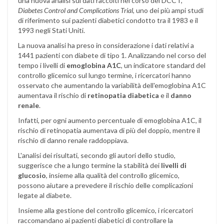
una nuova analisi sui dati raccolti nel corso del DCCT,
Diabetes Control and Complications Trial
, uno dei più ampi studi
di riferimento sui pazienti diabetici condotto tra il 1983 e il
1993 negli Stati Uniti.
La nuova analisi ha preso in considerazione i dati relativi a
1441 pazienti con diabete di tipo 1. Analizzando nel corso del
tempo i livelli di
emoglobina A1C
, un indicatore standard del
controllo glicemico sul lungo termine, i ricercatori hanno
osservato che aumentando la variabilità dell'emoglobina A1C
aumentava il rischio di
retinopatia diabetica
e il
danno
renale
.
Infatti, per ogni aumento percentuale di emoglobina A1C, il
rischio di retinopatia aumentava di più del doppio, mentre il
rischio di danno renale raddoppiava.
L'analisi dei risultati, secondo gli autori dello studio,
suggerisce che a lungo termine la stabilità dei
livelli di
glucosio
, insieme alla qualità del controllo glicemico,
possono aiutare a prevedere il rischio delle complicazioni
legate al diabete.
Insieme alla gestione del controllo glicemico, i ricercatori
raccomandano ai pazienti diabetici di controllare la