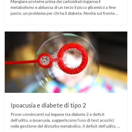
Mangiare proteine prima dei carboidrati inganna il
metabolismo e abbassa di un terzo il picco glicemico a fine
pasto, un problema per chi ha il diabete. Novità sul fronte
alimentazione e gestione della glicemia per le persone con
diabete. Due studi dell’Università di Pisa hanno scoperto
come ingannare il metabolismo ed evitare che gli zuccheri …
Ipoacusia e diabete di tipo 2
Prove convincenti sul legame tra diabete 2 e deficit
dell’udito, o ipoacusia, suggeriscono l’uso di test acustici
nella gestione del disturbo metabolico. Il deficit dell’udito, o
ipoacusia, è una disabilità diffusa che colpisce circa il 12%