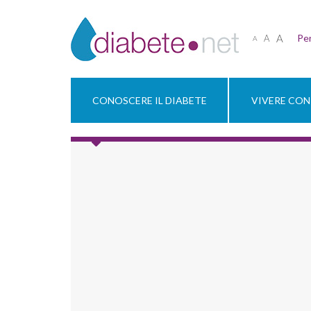
A
Per
A
A
CONOSCERE IL DIABETE
VIVERE CON 