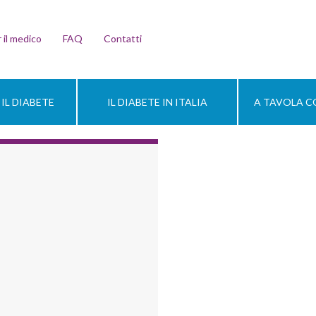
 il medico
FAQ
Contatti
IL DIABETE
IL DIABETE IN ITALIA
A TAVOLA CO