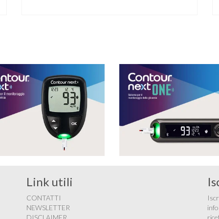
diabete. Novità sul fronte alimentazione e gestione
della glicemia per le persone con diabete. Due
studi dell’Università di Pisa hanno scoperto come
ingannare il metabolismo ed evitare che gli zuccheri
…
Link utili
Is
CONTATTI
Iscr
NEWSLETTER
info
DISCLAIMER
rice