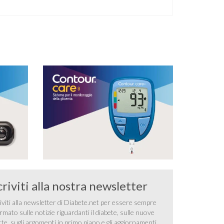
disabilità diffusa che colpisce circa il 12% degli
italiani e solo l’11% di chi ne ha realmente bisogno
ricorre all’uso di un apparecchio acustico.
L’ipoacusia è …
criviti alla nostra newsletter
iviti alla newsletter di Diabete.net per essere sempre
rmato sulle notizie riguardanti il diabete, sulle nuove
tte, sugli argomenti in primo piano e gli aggiornamenti