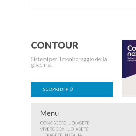
La pianta del sesamo viene attualmente coltivata
soprattutto in India, Cina e Birmania dove i semi e
l’olio che ne deriva vengono utilizzati per la
preparazione di numerosi piatti, ma …
CONTOUR
Sistemi per il monitoraggio della
glicemia.
SCOPRI DI PIÙ
Menu
CONOSCERE IL DIABETE
VIVERE CON IL DIABETE
IL DIABETE IN ITALIA