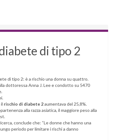
diabete di tipo 2
bete di tipo 2: è a rischio una donna su quattro.
dalla dottoressa Anna J. Lee e condotto su 5470
e.
i.
 il
rischio di diabete 2
aumentava del 25,8%.
ppartenenza alla razza asiatica, il maggiore peso alla
est.
a ricerca, conclude che: “Le donne che hanno una
ungo periodo per limitare i rischi a danno