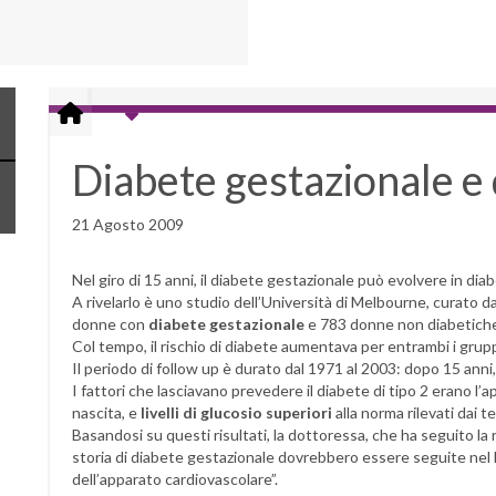
Diabete gestazionale e 
21 Agosto 2009
Nel giro di 15 anni, il diabete gestazionale può evolvere in dia
A rivelarlo è uno studio dell’Università di Melbourne, curato 
donne con
diabete gestazionale
e 783 donne non diabetich
Col tempo, il rischio di diabete aumentava per entrambi i grupp
Il periodo di follow up è durato dal 1971 al 2003: dopo 15 anni,
I fattori che lasciavano prevedere il diabete di tipo 2 erano l’a
nascita, e
livelli di glucosio superiori
alla norma rilevati dai t
Basandosi su questi risultati, la dottoressa, che ha seguito l
storia di diabete gestazionale dovrebbero essere seguite nel l
dell’apparato cardiovascolare”.