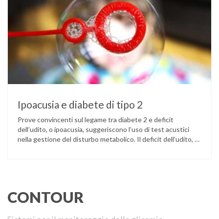
Ipoacusia e diabete di tipo 2
Prove convincenti sul legame tra diabete 2 e deficit
dell’udito, o ipoacusia, suggeriscono l’uso di test acustici
nella gestione del disturbo metabolico. Il deficit dell’udito, o
ipoacusia, è una disabilità diffusa che colpisce circa il 12%
degli italiani e solo l’11% di chi ne ha realmente bisogno
ricorre all’uso di un apparecchio acustico. L’ipoacusia è …
CONTOUR