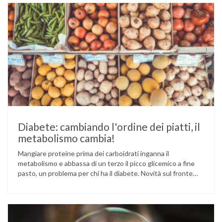
utilizzati per la preparazione di numerosi piatti, ma …
Diabete: cambiando l'ordine dei piatti, il
metabolismo cambia!
Mangiare proteine prima dei carboidrati inganna il
metabolismo e abbassa di un terzo il picco glicemico a fine
pasto, un problema per chi ha il diabete. Novità sul fronte
alimentazione e gestione della glicemia per le persone con
diabete. Due studi dell’Università di Pisa hanno scoperto
come ingannare il metabolismo ed evitare che gli zuccheri …