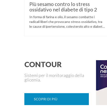
Più sesamo contro lo stress
ossidativo nel diabete di tipo 2
In forma di farina e olio, il sesamo combatte i
radicali liberi che provocano stress ossidativo, tra
le cause di ipertensione, colesterolo alto e diabete.
La pianta del sesamo viene attualmente coltivata
soprattutto in India, Cina e Birmania dove i semi e
l’olio che ne deriva vengono utilizzati per la
preparazione di numerosi piatti, ma …
CONTOUR
Sistemi per il monitoraggio della
glicemia.
SCOPRI DI PIÙ