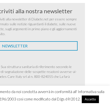
criviti alla nostra newsletter
iviti alla newsletter di Diabete.net per essere sempre
rmato sulle notizie riguardanti il diabete, sulle nuove
tte, sugli argomenti in primo piano e gli aggiornamenti
sito.
NEWSLETTER
 Sua struttura sanitaria di riferimento secondo le
-di-segnalazione-delle-sospette-reazioni-avverse-ai-
betes Care Italy srl al n. 800-824055 che La farà
amento da noi condotta avverrà in conformità all' Informativa sulla
.lgs 196/2003 così come modificato dal D.lgs 69/2012.
Accetto
ight 2026 Ascensia Diabetes Care Italy srl |
Credits