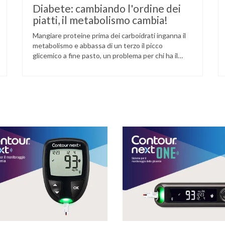
Diabete: cambiando l'ordine dei
piatti, il metabolismo cambia!
Mangiare proteine prima dei carboidrati inganna il
metabolismo e abbassa di un terzo il picco
glicemico a fine pasto, un problema per chi ha il
diabete. Novità sul fronte alimentazione e gestione
della glicemia per le persone con diabete. Due
studi dell’Università di Pisa hanno scoperto come
ingannare il metabolismo ed evitare che gli zuccheri
…