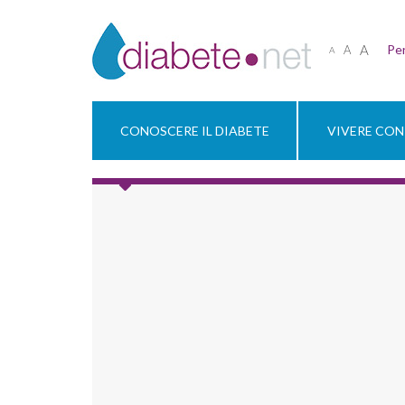
A
Per
A
A
CONOSCERE IL DIABETE
VIVERE CON 