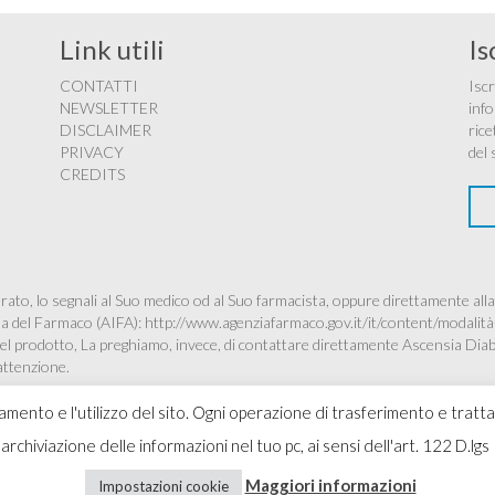
Link utili
Is
CONTATTI
Iscr
NEWSLETTER
info
DISCLAIMER
rice
PRIVACY
del 
CREDITS
ato, lo segnali al Suo medico od al Suo farmacista, oppure direttamente alla
ana del Farmaco (AIFA):
http://www.agenziafarmaco.gov.it/it/content/modalità
à del prodotto, La preghiamo, invece, di contattare direttamente Ascensia Dia
’attenzione.
namento e l'utilizzo del sito. Ogni operazione di trasferimento e tratt
 l'archiviazione delle informazioni nel tuo pc, ai sensi dell'art. 122 D
Copyr
Maggiori informazioni
Impostazioni cookie