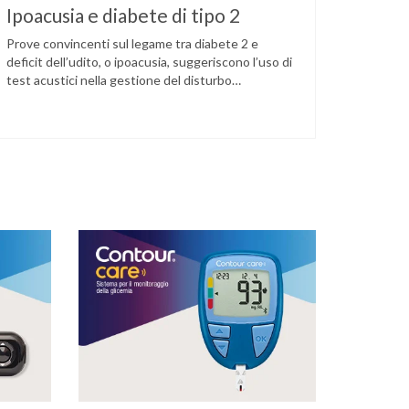
Ipoacusia e diabete di tipo 2
Prove convincenti sul legame tra diabete 2 e
deficit dell’udito, o ipoacusia, suggeriscono l’uso di
test acustici nella gestione del disturbo
metabolico. Il deficit dell’udito, o ipoacusia, è una
disabilità diffusa che colpisce circa il 12% degli
italiani e solo l’11% di chi ne ha realmente bisogno
ricorre all’uso di un apparecchio acustico.
L’ipoacusia è …