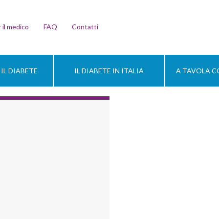
 il medico
FAQ
Contatti
IL DIABETE
IL DIABETE IN ITALIA
A TAVOLA CO