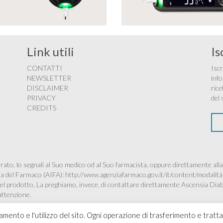
Link utili
Is
CONTATTI
Iscr
NEWSLETTER
info
DISCLAIMER
rice
PRIVACY
del 
CREDITS
ato, lo segnali al Suo medico od al Suo farmacista, oppure direttamente alla
ana del Farmaco (AIFA):
http://www.agenziafarmaco.gov.it/it/content/modalità
à del prodotto, La preghiamo, invece, di contattare direttamente Ascensia Dia
’attenzione.
namento e l'utilizzo del sito. Ogni operazione di trasferimento e tratt