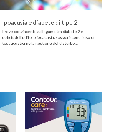
Ipoacusia e diabete di tipo 2
Prove convincenti sul legame tra diabete 2 e
deficit dell’udito, o ipoacusia, suggeriscono l’uso di
test acustici nella gestione del disturbo
metabolico. Il deficit dell’udito, o ipoacusia, è una
disabilità diffusa che colpisce circa il 12% degli
italiani e solo l’11% di chi ne ha realmente bisogno
ricorre all’uso di un apparecchio acustico.
L’ipoacusia è …