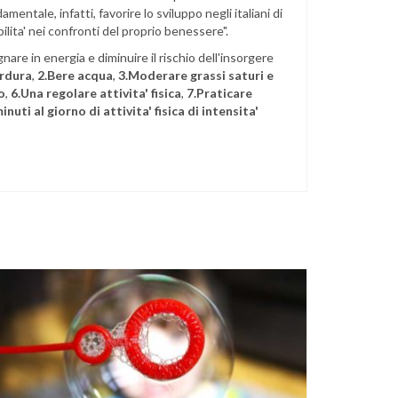
mentale, infatti, favorire lo sviluppo negli italiani di
ita' nei confronti del proprio benessere".
nare in energia e diminuire il rischio dell'insorgere
erdura
,
2.Bere acqua
,
3.Moderare grassi saturi e
o
,
6.Una regolare attivita' fisica
,
7.Praticare
uti al giorno di attivita' fisica di intensita'