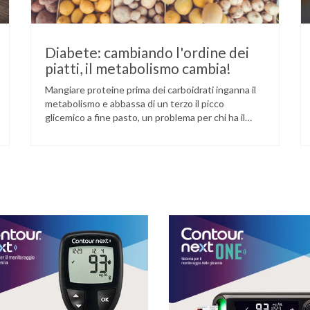
Diabete: cambiando l'ordine dei
piatti, il metabolismo cambia!
Mangiare proteine prima dei carboidrati inganna il
metabolismo e abbassa di un terzo il picco
glicemico a fine pasto, un problema per chi ha il
diabete. Novità sul fronte alimentazione e gestione
della glicemia per le persone con diabete. Due
studi dell’Università di Pisa hanno scoperto come
ingannare il metabolismo ed evitare che gli zuccheri
…