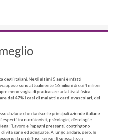
 meglio
a degli italiani. Negli
ultimi 5 anni
è infatti
vrappeso sono attualmente 16 milioni di cui 4 milioni
empre meno voglia di praticacare un'attività fisica
re del 47% i casi di malattie cardiovascolari
, del
ssociazione che riunisce le principali aziende italiane
esperti tra nutrizionisti, psicologici, dietologi e
iega: "Lavoro e impegni pressanti, costringono
di vita sane ed adeguate. A lungo andare, pero', le
nessere
: da un diffuso senso di spossatezza