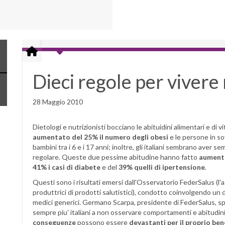
Dieci regole per vivere
28 Maggio 2010
Dietologi e nutrizionisti bocciano le abituidini alimentari e di vit
aumentato del 25% il numero degli obesi
e le persone in so
bambini tra i 6 e i 17 anni; inoltre, gli italiani sembrano aver s
regolare. Queste due pessime abitudine hanno fatto
aumenta
41% i casi di diabete
e del
39% quelli di ipertensione
.
Questi sono i risultati emersi dall'Osservatorio FederSalus (l'a
produttrici di prodotti salutistici), condotto coinvolgendo un di 
medici generici. Germano Scarpa, presidente di FederSalus, sp
sempre piu' italiani a non osservare comportamenti e abitudini 
conseguenze
possono essere
devastanti per il proprio be