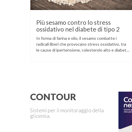
Più sesamo contro lo stress
ossidativo nel diabete di tipo 2
In forma di farina e olio, il sesamo combatte i
radicali liberi che provocano stress ossidativo, tra
le cause di ipertensione, colesterolo alto e diabete.
La pianta del sesamo viene attualmente coltivata
soprattutto in India, Cina e Birmania dove i semi e
l’olio che ne deriva vengono utilizzati per la
preparazione di numerosi piatti, ma …
CONTOUR
Sistemi per il monitoraggio della
glicemia.