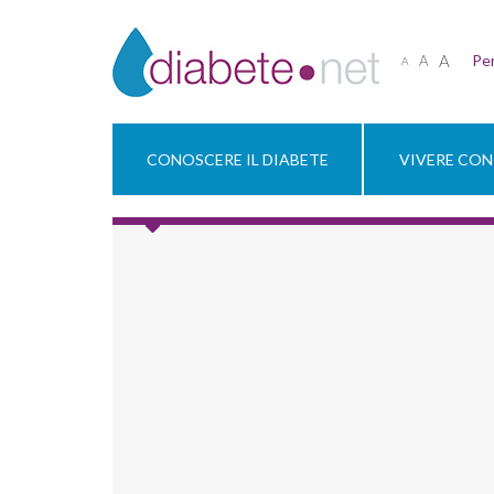
A
Per
A
A
CONOSCERE IL DIABETE
VIVERE CON 