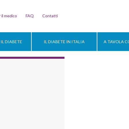
 il medico
FAQ
Contatti
IL DIABETE
IL DIABETE IN ITALIA
A TAVOLA CO