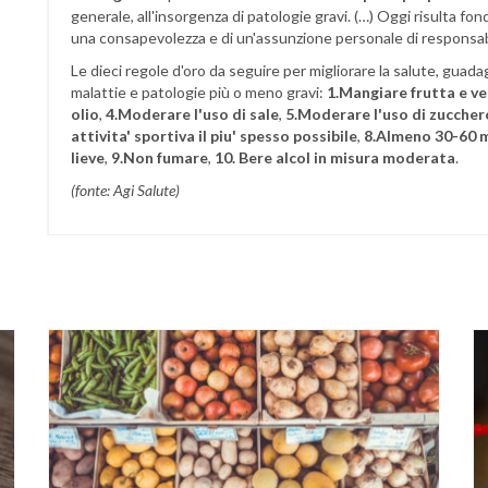
generale, all'insorgenza di patologie gravi. (…) Oggi risulta fonda
una consapevolezza e di un'assunzione personale di responsabil
Le dieci regole d'oro da seguire per migliorare la salute, guadag
malattie e patologie più o meno gravi:
1.Mangiare frutta e v
olio
,
4.Moderare l'uso di sale
,
5.Moderare l'uso di zuccher
attivita' sportiva il piu' spesso possibile
,
8.Almeno 30-60 min
lieve
,
9.Non fumare
,
10. Bere alcol in misura moderata
.
(fonte: Agi Salute)