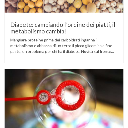
Diabete: cambiando l'ordine dei piatti, il
metabolismo cambia!
Mangiare proteine prima dei carboidrati inganna il
metabolismo e abbassa di un terzo il picco glicemico a fine
pasto, un problema per chi ha il diabete. Novità sul fronte
alimentazione e gestione della glicemia per le persone con
diabete. Due studi dell’Università di Pisa hanno scoperto
come ingannare il metabolismo ed evitare che gli zuccheri …