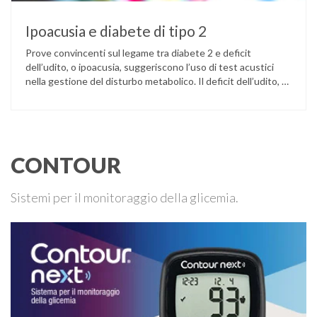
Ipoacusia e diabete di tipo 2
Prove convincenti sul legame tra diabete 2 e deficit
dell’udito, o ipoacusia, suggeriscono l’uso di test acustici
nella gestione del disturbo metabolico. Il deficit dell’udito, o
ipoacusia, è una disabilità diffusa che colpisce circa il 12%
degli italiani e solo l’11% di chi ne ha realmente bisogno
ricorre all’uso di un apparecchio acustico. L’ipoacusia è …
CONTOUR
Sistemi per il monitoraggio della glicemia.