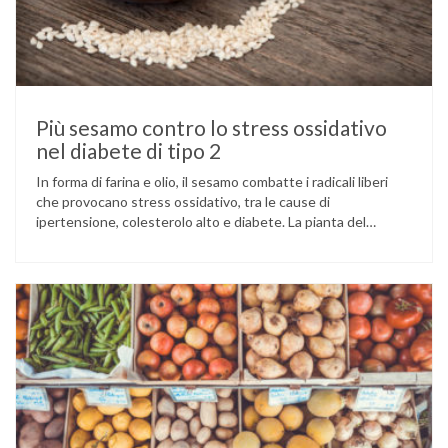
Più sesamo contro lo stress ossidativo
nel diabete di tipo 2
In forma di farina e olio, il sesamo combatte i radicali liberi
che provocano stress ossidativo, tra le cause di
ipertensione, colesterolo alto e diabete. La pianta del
sesamo viene attualmente coltivata soprattutto in India,
Cina e Birmania dove i semi e l’olio che ne deriva vengono
utilizzati per la preparazione di numerosi piatti, ma …