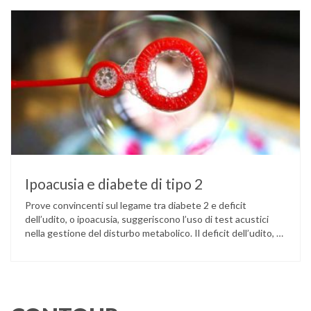
come ingannare il metabolismo ed evitare che gli zuccheri …
Ipoacusia e diabete di tipo 2
Prove convincenti sul legame tra diabete 2 e deficit
dell’udito, o ipoacusia, suggeriscono l’uso di test acustici
nella gestione del disturbo metabolico. Il deficit dell’udito, o
ipoacusia, è una disabilità diffusa che colpisce circa il 12%
degli italiani e solo l’11% di chi ne ha realmente bisogno
ricorre all’uso di un apparecchio acustico. L’ipoacusia è …