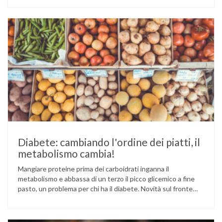
Cina e Birmania dove i semi e l’olio che ne deriva vengono
utilizzati per la preparazione di numerosi piatti, ma …
Diabete: cambiando l'ordine dei piatti, il
metabolismo cambia!
Mangiare proteine prima dei carboidrati inganna il
metabolismo e abbassa di un terzo il picco glicemico a fine
pasto, un problema per chi ha il diabete. Novità sul fronte
alimentazione e gestione della glicemia per le persone con
diabete. Due studi dell’Università di Pisa hanno scoperto
come ingannare il metabolismo ed evitare che gli zuccheri …