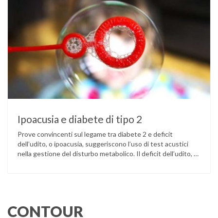
Ipoacusia e diabete di tipo 2
Prove convincenti sul legame tra diabete 2 e deficit
dell’udito, o ipoacusia, suggeriscono l’uso di test acustici
nella gestione del disturbo metabolico. Il deficit dell’udito, o
ipoacusia, è una disabilità diffusa che colpisce circa il 12%
degli italiani e solo l’11% di chi ne ha realmente bisogno
ricorre all’uso di un apparecchio acustico. L’ipoacusia è …
CONTOUR