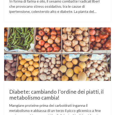
In forma di farina e olio, il sesamo combatte i radicali liberi
che provocano stress ossidativo, tra le cause di
ipertensione, colesterolo alto e diabete. La pianta del
sesamo viene attualmente coltivata soprattutto in India,
Cina e Birmania dove i semi e l’olio che ne deriva vengono
utilizzati per la preparazione di numerosi piatti, ma …
Diabete: cambiando l'ordine dei piatti, il
metabolismo cambia!
Mangiare proteine prima dei carboidrati inganna il
metabolismo e abbassa di un terzo il picco glicemico a fine