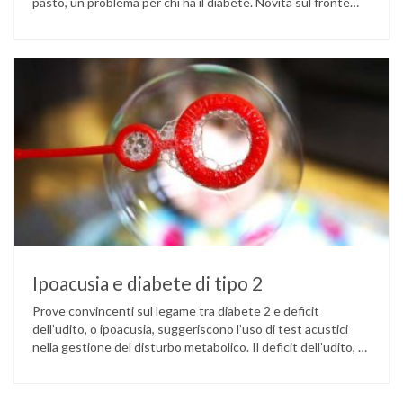
pasto, un problema per chi ha il diabete. Novità sul fronte
alimentazione e gestione della glicemia per le persone con
diabete. Due studi dell’Università di Pisa hanno scoperto
come ingannare il metabolismo ed evitare che gli zuccheri …
Ipoacusia e diabete di tipo 2
Prove convincenti sul legame tra diabete 2 e deficit
dell’udito, o ipoacusia, suggeriscono l’uso di test acustici
nella gestione del disturbo metabolico. Il deficit dell’udito, o
ipoacusia, è una disabilità diffusa che colpisce circa il 12%
degli italiani e solo l’11% di chi ne ha realmente bisogno
ricorre all’uso di un apparecchio acustico. L’ipoacusia è …