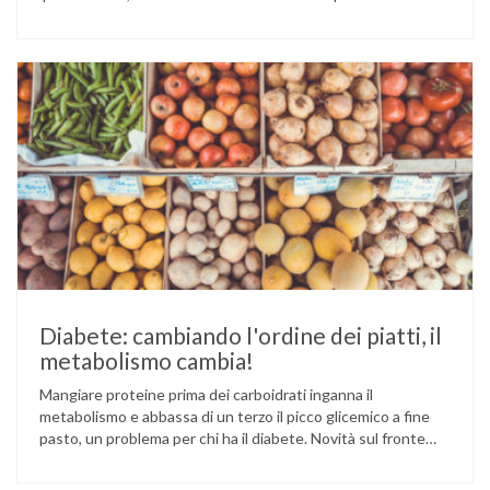
sesamo viene attualmente coltivata soprattutto in India,
Cina e Birmania dove i semi e l’olio che ne deriva vengono
utilizzati per la preparazione di numerosi piatti, ma …
Diabete: cambiando l'ordine dei piatti, il
metabolismo cambia!
Mangiare proteine prima dei carboidrati inganna il
metabolismo e abbassa di un terzo il picco glicemico a fine
pasto, un problema per chi ha il diabete. Novità sul fronte
alimentazione e gestione della glicemia per le persone con
diabete. Due studi dell’Università di Pisa hanno scoperto