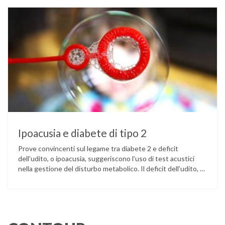
come ingannare il metabolismo ed evitare che gli zuccheri …
Ipoacusia e diabete di tipo 2
Prove convincenti sul legame tra diabete 2 e deficit
dell’udito, o ipoacusia, suggeriscono l’uso di test acustici
nella gestione del disturbo metabolico. Il deficit dell’udito, o
ipoacusia, è una disabilità diffusa che colpisce circa il 12%
degli italiani e solo l’11% di chi ne ha realmente bisogno
ricorre all’uso di un apparecchio acustico. L’ipoacusia è …