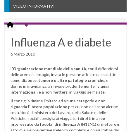
VIDEO INFORMATIVI
Influenza A e diabete
6 Marzo 2010
L'
Organizzazione mondiale della sanità
, con il diffondersi
delle aree di contagio, invita le persone affette da malattie
come
diabete, tumore o altre patologie croniche
, o
donne in gravidanza, a rinviare prudentemente i
viaggi
internazionali
e a non mettersi in viaggio se malate.
Il consiglio rimane limitato ad alcune categorie e
non
riguarda l'intera popolazione
per cui non esistono alcune
restrizioni. Il ministero del Lavoro, della Salute e delle
Politiche sociali consiglia ai viaggiatori diretti in
aree
interessate da focolai di influenza A
(H11N1) di mettere in
atto misure preventive (l'elenco completo è consultabile dal