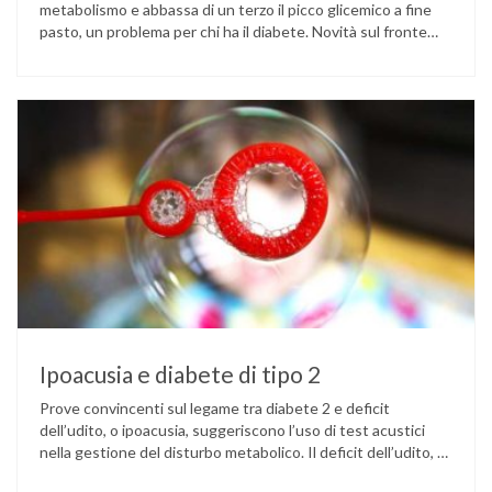
metabolismo e abbassa di un terzo il picco glicemico a fine
pasto, un problema per chi ha il diabete. Novità sul fronte
alimentazione e gestione della glicemia per le persone con
diabete. Due studi dell’Università di Pisa hanno scoperto
come ingannare il metabolismo ed evitare che gli zuccheri …
Ipoacusia e diabete di tipo 2
Prove convincenti sul legame tra diabete 2 e deficit
dell’udito, o ipoacusia, suggeriscono l’uso di test acustici
nella gestione del disturbo metabolico. Il deficit dell’udito, o
ipoacusia, è una disabilità diffusa che colpisce circa il 12%