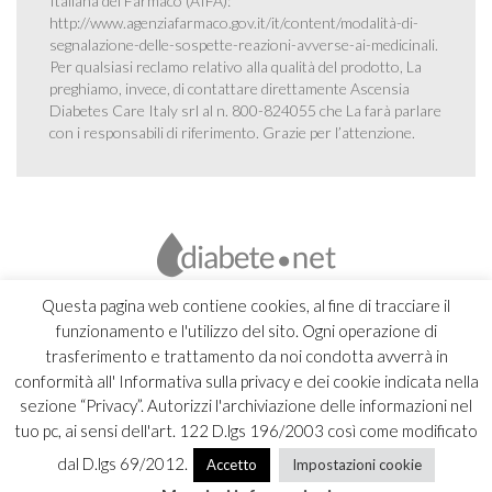
Italiana del Farmaco (AIFA):
http://www.agenziafarmaco.gov.it/it/content/modalità-di-
segnalazione-delle-sospette-reazioni-avverse-ai-medicinali
.
Per qualsiasi reclamo relativo alla qualità del prodotto, La
preghiamo, invece, di contattare direttamente Ascensia
Diabetes Care Italy srl al n. 800-824055 che La farà parlare
con i responsabili di riferimento. Grazie per l’attenzione.
Questa pagina web contiene cookies, al fine di tracciare il
funzionamento e l'utilizzo del sito. Ogni operazione di
trasferimento e trattamento da noi condotta avverrà in
conformità all' Informativa sulla privacy e dei cookie indicata nella
sezione “Privacy”. Autorizzi l'archiviazione delle informazioni nel
tuo pc, ai sensi dell'art. 122 D.lgs 196/2003 così come modificato
dal D.lgs 69/2012.
Accetto
Impostazioni cookie
Copyright 2026 Ascensia Diabetes Care Italy srl |
Credits