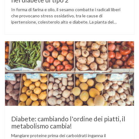
In forma di farina e olio, il sesamo combatte i radicali liberi
che provocano stress ossidativo, tra le cause di
ipertensione, colesterolo alto e diabete. La pianta del
sesamo viene attualmente coltivata soprattutto in India,
Cina e Birmania dove i semi e l’olio che ne deriva vengono
utilizzati per la preparazione di numerosi piatti, ma …
Diabete: cambiando l'ordine dei piatti, il
metabolismo cambia!
Mangiare proteine prima dei carboidrati inganna il