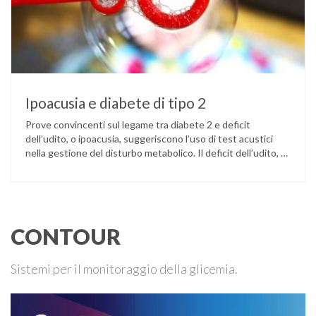
Ipoacusia e diabete di tipo 2
Prove convincenti sul legame tra diabete 2 e deficit
dell’udito, o ipoacusia, suggeriscono l’uso di test acustici
nella gestione del disturbo metabolico. Il deficit dell’udito, o
ipoacusia, è una disabilità diffusa che colpisce circa il 12%
degli italiani e solo l’11% di chi ne ha realmente bisogno
ricorre all’uso di un apparecchio acustico. L’ipoacusia è …
CONTOUR
Sistemi per il monitoraggio della glicemia.