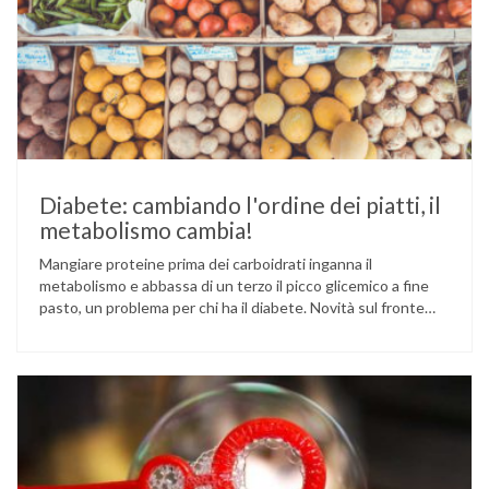
Diabete: cambiando l'ordine dei piatti, il
metabolismo cambia!
Mangiare proteine prima dei carboidrati inganna il
metabolismo e abbassa di un terzo il picco glicemico a fine
pasto, un problema per chi ha il diabete. Novità sul fronte
alimentazione e gestione della glicemia per le persone con
diabete. Due studi dell’Università di Pisa hanno scoperto
come ingannare il metabolismo ed evitare che gli zuccheri …