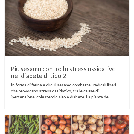
Più sesamo contro lo stress ossidativo
nel diabete di tipo 2
In forma di farina e olio, il sesamo combatte i radicali liberi
che provocano stress ossidativo, tra le cause di
ipertensione, colesterolo alto e diabete. La pianta del
sesamo viene attualmente coltivata soprattutto in India,
Cina e Birmania dove i semi e l’olio che ne deriva vengono
utilizzati per la preparazione di numerosi piatti, ma …