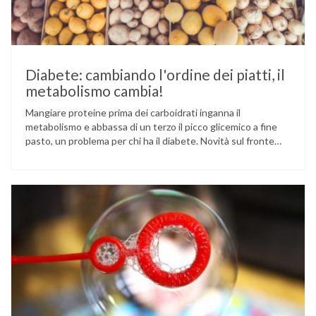
Diabete: cambiando l'ordine dei piatti, il
metabolismo cambia!
Mangiare proteine prima dei carboidrati inganna il
metabolismo e abbassa di un terzo il picco glicemico a fine
pasto, un problema per chi ha il diabete. Novità sul fronte
alimentazione e gestione della glicemia per le persone con
diabete. Due studi dell’Università di Pisa hanno scoperto
come ingannare il metabolismo ed evitare che gli zuccheri …