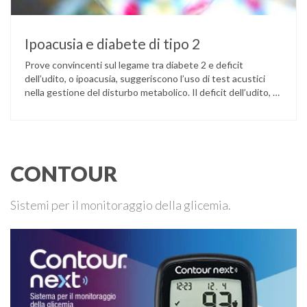
Ipoacusia e diabete di tipo 2
Prove convincenti sul legame tra diabete 2 e deficit
dell’udito, o ipoacusia, suggeriscono l’uso di test acustici
nella gestione del disturbo metabolico. Il deficit dell’udito, o
ipoacusia, è una disabilità diffusa che colpisce circa il 12%
degli italiani e solo l’11% di chi ne ha realmente bisogno
ricorre all’uso di un apparecchio acustico. L’ipoacusia è …
CONTOUR
Sistemi per il monitoraggio della glicemia.