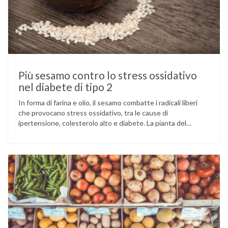
Più sesamo contro lo stress ossidativo
nel diabete di tipo 2
In forma di farina e olio, il sesamo combatte i radicali liberi
che provocano stress ossidativo, tra le cause di
ipertensione, colesterolo alto e diabete. La pianta del
sesamo viene attualmente coltivata soprattutto in India,
Cina e Birmania dove i semi e l’olio che ne deriva vengono
utilizzati per la preparazione di numerosi piatti, ma …