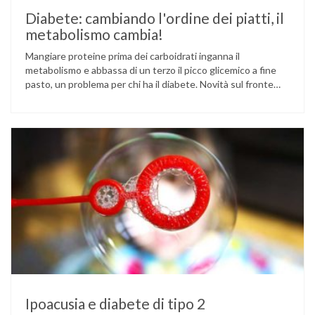
Diabete: cambiando l'ordine dei piatti, il
metabolismo cambia!
Mangiare proteine prima dei carboidrati inganna il
metabolismo e abbassa di un terzo il picco glicemico a fine
pasto, un problema per chi ha il diabete. Novità sul fronte
alimentazione e gestione della glicemia per le persone con
diabete. Due studi dell’Università di Pisa hanno scoperto
come ingannare il metabolismo ed evitare che gli zuccheri …
Ipoacusia e diabete di tipo 2