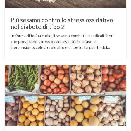
Più sesamo contro lo stress ossidativo
nel diabete di tipo 2
In forma di farina e olio, il sesamo combatte i radicali liberi
che provocano stress ossidativo, tra le cause di
ipertensione, colesterolo alto e diabete. La pianta del
sesamo viene attualmente coltivata soprattutto in India,
Cina e Birmania dove i semi e l’olio che ne deriva vengono
utilizzati per la preparazione di numerosi piatti, ma …