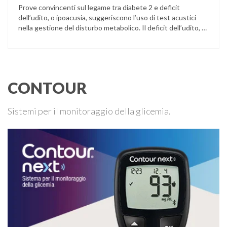
Prove convincenti sul legame tra diabete 2 e deficit
dell’udito, o ipoacusia, suggeriscono l’uso di test acustici
nella gestione del disturbo metabolico. Il deficit dell’udito, o
ipoacusia, è una disabilità diffusa che colpisce circa il 12%
degli italiani e solo l’11% di chi ne ha realmente bisogno
ricorre all’uso di un apparecchio acustico. L’ipoacusia è …
CONTOUR
Sistemi per il monitoraggio della glicemia.