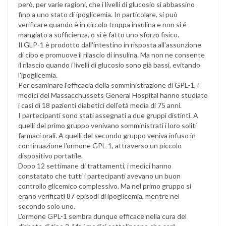
però, per varie ragioni, che i livelli di glucosio si abbassino
fino a uno stato di ipoglicemia. In particolare, si può
verificare quando è in circolo troppa insulina e non si é
mangiato a sufficienza, o si è fatto uno sforzo fisico.
Il GLP-1 è prodotto dall'intestino in risposta all'assunzione
di cibo e promuove il rilascio di insulina. Ma non ne consente
il rilascio quando i livelli di glucosio sono già bassi, evitando
l'ipoglicemia.
Per esaminare l'efficacia della somministrazione di GPL-1, i
medici del Massacchussets General Hospital hanno studiato
i casi di 18 pazienti diabetici dell'età media di 75 anni.
I partecipanti sono stati assegnati a due gruppi distinti. A
quelli del primo gruppo venivano somministrati i loro soliti
farmaci orali. A quelli del secondo gruppo veniva infuso in
continuazione l'ormone GPL-1, attraverso un piccolo
dispositivo portatile.
Dopo 12 settimane di trattamenti, i medici hanno
constatato che tutti i partecipanti avevano un buon
controllo glicemico complessivo. Ma nel primo gruppo si
erano verificati 87 episodi di ipoglicemia, mentre nel
secondo solo uno.
L'ormone GPL-1 sembra dunque efficace nella cura del