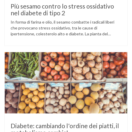
Più sesamo contro lo stress ossidativo
nel diabete di tipo 2
In forma di farina e olio, il sesamo combatte i radicali liberi
che provocano stress ossidativo, tra le cause di
ipertensione, colesterolo alto e diabete. La pianta del
sesamo viene attualmente coltivata soprattutto in India,
Cina e Birmania dove i semi e l’olio che ne deriva vengono
utilizzati per la preparazione di numerosi piatti, ma …
Diabete: cambiando l'ordine dei piatti, il