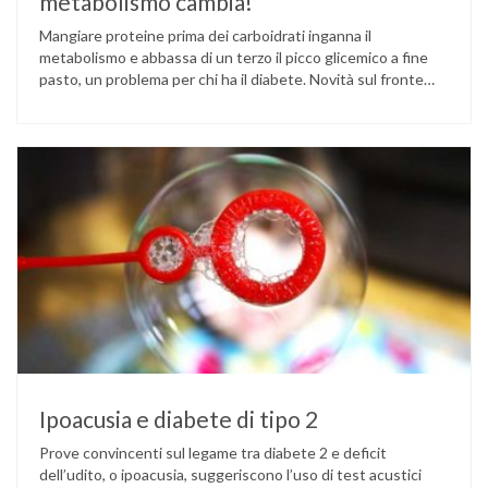
metabolismo cambia!
Mangiare proteine prima dei carboidrati inganna il
metabolismo e abbassa di un terzo il picco glicemico a fine
pasto, un problema per chi ha il diabete. Novità sul fronte
alimentazione e gestione della glicemia per le persone con
diabete. Due studi dell’Università di Pisa hanno scoperto
come ingannare il metabolismo ed evitare che gli zuccheri …
Ipoacusia e diabete di tipo 2
Prove convincenti sul legame tra diabete 2 e deficit
dell’udito, o ipoacusia, suggeriscono l’uso di test acustici