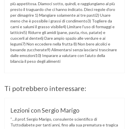
più appetitosa. Diamoci sotto, quindi, e raggiungiamo al più
presto il traguardo che ci hanno indicato. Dieci regole d’oro
per dimagrire 1) Mangiare solamente ai tre pasti2) Usare
meno che è possibile i grassi di condimento3) Togliere da
carni e salumi il grasso visibile4) Limitare l’uso di formaggi e
latticini5) Ridurre gli amidi (pane, pasta, riso, patate) e
cuocerli al dente6) Dare ampio spazio alle verdure e ai
legumi7) Non eccedere nella frutta 8) Non bere alcolici e
bevande zuccherate9) Alimentarsi senza lasciarsi trascinare
dalle emozioni10) Imparare a valutare con l’aiuto della
bilancia il peso degli alimenti
Ti potrebbero interessare:
Lezioni con Sergio Marigo
“…il prof. Sergio Marigo, consulente scientifico di
Tuttodiabete per tanti anni, fino alla sua prematura e tragica