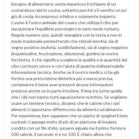
bisogno di alimentarsi, senta imperioso il richiamo di un
sostanzioso raid in cucina, soltanto perché s’è sentito un po’
giù di corda, incompreso, infelice o solamente inquieto.
L’uomo è l’unico animale del creato che utilizza il cibo per
riacquistare l’equilibrio psicologico in vario modo turbato.
Regola numero uno, quindi: mangiare con la testa e non in
modo irrazionale permettendo che stimoli emotivi, sia di
segno positivo (euforia, soddisfazione), sia di segno negativo
(inquietudine, frustrazione, delusione), guidino la nostra
forchetta. Il che significa scegliere la qualità e la quantità del
cibo con buon senso e con l’aiuto di qualche indispensabile
informazione tecnica. Anche se il nostro medico ci ha già
fornito una prescrizione dietetica più o meno precisa,
certamente è bene aver presenti alcune informazioni
preziose anche se in parte intuitive. Prima tra tutte quella
che i cibi non hanno tutti egual potere nutritivo. Se vogliamo
usare un termine tecnico, diciamo che le calorie che i vari
alimenti ci apportano differiscono da alimento ad alimento.
Per esperienza, ben sappiamo che un piatto di spaghetti ben
cucinati ci appaga molto di più di un piattone di insalata
condito con un filo d’olio: pesano eguale ma il primo fornisce
500 calorie, il secondo sì e no 100. È chiaro allora che