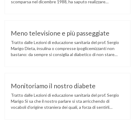
scomparsa nel dicembre 1988, ha saputo realizzare
stupende inchieste e pungenti articoli sulle inutili oltre che
penose situazioni che i giovani diabetici dovevano e
continuano ad affrontare. Ed è stato proprio questo suo
slancio a galvanizzarci tutti, a …
Meno televisione e più passeggiate
Tratto dalle Lezioni di educazione sanitaria del prof. Sergio
Marigo Dieta, insulina o compresse ipoglicemizzanti non
bastano: da sempre si consiglia al diabetico di non stare
fermo in poltrona davanti alla televisione ma di muoversi,
camminare, andare in bicicletta, fare gite, ginnastica, fare
sport. Questo messaggio è così importante che non c’è
libro di …
Monitoriamo il nostro diabete
Tratto dalle Lezioni di educazione sanitaria del prof. Sergio
Marigo Si sa che il nostro parlare si sta arricchendo di
vocaboli d’origine straniera dei quali, a forza di sentirli
ripetere, spesso perdiamo il giusto significato. Uno di questi
è il verbo monitorare. Esso significa tenere sotto controllo
costante qualcosa che può modificarsi nel tempo: per …