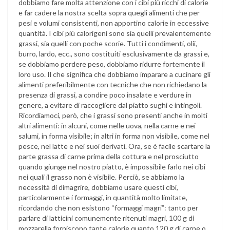
dobbiamo fare molta attenzione con i cibi più ricchi di calorie
e far cadere la nostra scelta sopra quegli alimenti che per
pesi e volumi consistenti, non apportino calorie in eccessive
quantità. I cibi più calorigeni sono sia quelli prevalentemente
grassi, sia quelli con poche scorie. Tutti i condimenti, olii,
burro, lardo, ecc., sono costituiti esclusivamente da grassi e,
se dobbiamo perdere peso, dobbiamo ridurre fortemente il
loro uso. Il che significa che dobbiamo imparare a cucinare gli
alimenti preferibilmente con tecniche che non richiedano la
presenza di grassi, a condire poco insalate e verdure in
genere, a evitare di raccogliere dal piatto sughi e intingoli.
Ricordiamoci, però, che i grassi sono presenti anche in molti
altri alimenti: in alcuni, come nelle uova, nella carne e nei
salumi, in forma visibile; in altri in forma non visibile, come nel
pesce, nel latte e nei suoi derivati. Ora, se è facile scartare la
parte grassa di carne prima della cottura e nel prosciutto
quando giunge nel nostro piatto, è impossibile farlo nei cibi
nei quali il grasso non è visibile. Perciò, se abbiamo la
necessità di dimagrire, dobbiamo usare questi cibi,
particolarmente i formaggi, in quantità molto limitate,
ricordando che non esistono “formaggi magri”: tanto per
parlare di latticini comunemente ritenuti magri, 100 g di
mozzarella forniscono tante calorie quanto 120 g di carne o