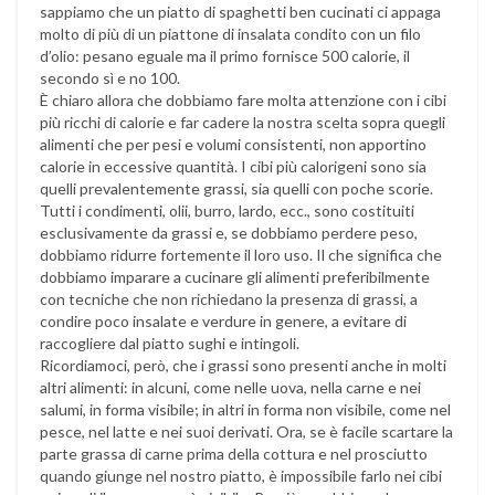
sappiamo che un piatto di spaghetti ben cucinati ci appaga
molto di più di un piattone di insalata condito con un filo
d’olio: pesano eguale ma il primo fornisce 500 calorie, il
secondo sì e no 100.
È chiaro allora che dobbiamo fare molta attenzione con i cibi
più ricchi di calorie e far cadere la nostra scelta sopra quegli
alimenti che per pesi e volumi consistenti, non apportino
calorie in eccessive quantità. I cibi più calorigeni sono sia
quelli prevalentemente grassi, sia quelli con poche scorie.
Tutti i condimenti, olii, burro, lardo, ecc., sono costituiti
esclusivamente da grassi e, se dobbiamo perdere peso,
dobbiamo ridurre fortemente il loro uso. Il che significa che
dobbiamo imparare a cucinare gli alimenti preferibilmente
con tecniche che non richiedano la presenza di grassi, a
condire poco insalate e verdure in genere, a evitare di
raccogliere dal piatto sughi e intingoli.
Ricordiamoci, però, che i grassi sono presenti anche in molti
altri alimenti: in alcuni, come nelle uova, nella carne e nei
salumi, in forma visibile; in altri in forma non visibile, come nel
pesce, nel latte e nei suoi derivati. Ora, se è facile scartare la
parte grassa di carne prima della cottura e nel prosciutto
quando giunge nel nostro piatto, è impossibile farlo nei cibi