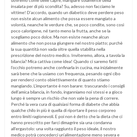
dovremo come delle capre, mangiare solamente della
insalata per di più scondita? Su, adesso non facciamo le
vittime! D’accordo, quando un diabetico deve perdere peso
non esiste alcun alimento che possa essere mangiato a
volontà, neanche le verdure che, se poco condite, sono così
poco calorigene, né tanto meno la frutta, anche se la
scegliamo poco dolce. Ma non esiste neanche alcun
alimento che non possa giungere nel nostro piatto; purchè
la sua quantità non vada oltre quella stabilita nella
prescrizione del nostro medico. Inviteremo, allora, a tavola la
bilancia? Mica cattiva come idea! Quando ci saremo fatti
l’occhio potremo anche confinarla in cucina, ma inizialmente
sarà bene che la usiamo con frequenza, pesando ogni cibo
per renderci conto obiettivamente di quanto stiamo
mangiando. L’importante è non barare: trascurando i consigli
dell’amica bilancia, in fondo, inganniamo noi stessi e a gioco
lungo è sempre un rischio che non vale la pena di correre.
Perché la vera cura di qualsiasi forma di diabete che abbia
qualche chilo in più è quella di riportare il peso corporeo
entro limiti ragionevoli. E poi non è detto che la dieta che ci
hanno prescritto per farci dimagrire sia una condanna
all’ergastolo: una volta raggiunto il peso ideale, il nostro
medico potrà concederci un’alimentazione meno severa e