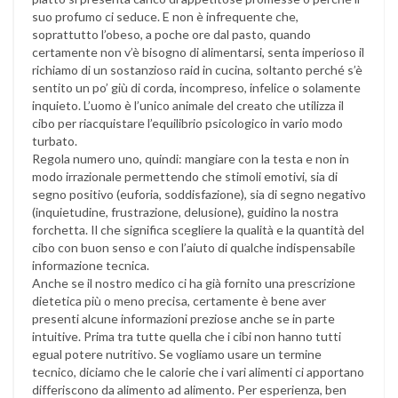
suo profumo ci seduce. E non è infrequente che,
soprattutto l’obeso, a poche ore dal pasto, quando
certamente non v’è bisogno di alimentarsi, senta imperioso il
richiamo di un sostanzioso raid in cucina, soltanto perché s’è
sentito un po’ giù di corda, incompreso, infelice o solamente
inquieto. L’uomo è l’unico animale del creato che utilizza il
cibo per riacquistare l’equilibrio psicologico in vario modo
turbato.
Regola numero uno, quindi: mangiare con la testa e non in
modo irrazionale permettendo che stimoli emotivi, sia di
segno positivo (euforia, soddisfazione), sia di segno negativo
(inquietudine, frustrazione, delusione), guidino la nostra
forchetta. Il che significa scegliere la qualità e la quantità del
cibo con buon senso e con l’aiuto di qualche indispensabile
informazione tecnica.
Anche se il nostro medico ci ha già fornito una prescrizione
dietetica più o meno precisa, certamente è bene aver
presenti alcune informazioni preziose anche se in parte
intuitive. Prima tra tutte quella che i cibi non hanno tutti
egual potere nutritivo. Se vogliamo usare un termine
tecnico, diciamo che le calorie che i vari alimenti ci apportano
differiscono da alimento ad alimento. Per esperienza, ben