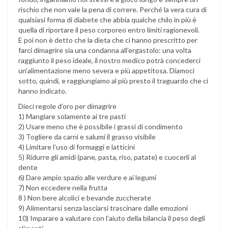
rischio che non vale la pena di correre. Perché la vera cura di
qualsiasi forma di diabete che abbia qualche chilo in più è
quella di riportare il peso corporeo entro limiti ragionevoli.
E poi non è detto che la dieta che ci hanno prescritto per
farci dimagrire sia una condanna all’ergastolo: una volta
raggiunto il peso ideale, il nostro medico potrà concederci
un’alimentazione meno severa e più appetitosa. Diamoci
sotto, quindi, e raggiungiamo al più presto il traguardo che ci
hanno indicato.
Dieci regole d’oro per dimagrire
1) Mangiare solamente ai tre pasti
2) Usare meno che è possibile i grassi di condimento
3) Togliere da carni e salumi il grasso visibile
4) Limitare l’uso di formaggi e latticini
5) Ridurre gli amidi (pane, pasta, riso, patate) e cuocerli al
dente
6) Dare ampio spazio alle verdure e ai legumi
7) Non eccedere nella frutta
8 ) Non bere alcolici e bevande zuccherate
9) Alimentarsi senza lasciarsi trascinare dalle emozioni
10) Imparare a valutare con l’aiuto della bilancia il peso degli