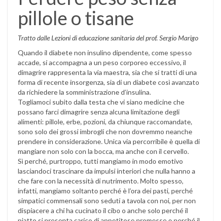
pillole o tisane
Tratto dalle Lezioni di educazione sanitaria del prof. Sergio Marigo
Quando il diabete non insulino dipendente, come spesso
accade, si accompagna a un peso corporeo eccessivo, il
dimagrire rappresenta la via maestra, sia che si tratti di una
forma di recente insorgenza, sia di un diabete così avanzato
da richiedere la somministrazione d’insulina.
Togliamoci subito dalla testa che vi siano medicine che
possano farci dimagrire senza alcuna limitazione degli
alimenti: pillole, erbe, pozioni, da chiunque raccomandate,
sono solo dei grossi imbrogli che non dovremmo neanche
prendere in considerazione. Unica via percorribile è quella di
mangiare non solo con la bocca, ma anche con il cervello.
Sì perché, purtroppo, tutti mangiamo in modo emotivo
lasciandoci trascinare da impulsi interiori che nulla hanno a
che fare con la necessità di nutrimento. Molto spesso,
infatti, mangiamo soltanto perché è l’ora dei pasti, perché
simpatici commensali sono seduti a tavola con noi, per non
dispiacere a chi ha cucinato il cibo o anche solo perché il
piatto si presenta carico di appetitose promesse o perché il