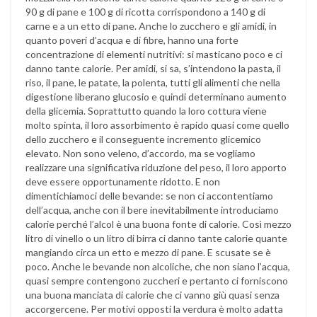
90 g di pane e 100 g di ricotta corrispondono a 140 g di
carne e a un etto di pane. Anche lo zucchero e gli amidi, in
quanto poveri d’acqua e di fibre, hanno una forte
concentrazione di elementi nutritivi: si masticano poco e ci
danno tante calorie. Per amidi, si sa, s’intendono la pasta, il
riso, il pane, le patate, la polenta, tutti gli alimenti che nella
digestione liberano glucosio e quindi determinano aumento
della glicemia. Soprattutto quando la loro cottura viene
molto spinta, il loro assorbimento è rapido quasi come quello
dello zucchero e il conseguente incremento glicemico
elevato. Non sono veleno, d’accordo, ma se vogliamo
realizzare una significativa riduzione del peso, il loro apporto
deve essere opportunamente ridotto. E non
dimentichiamoci delle bevande: se non ci accontentiamo
dell’acqua, anche con il bere inevitabilmente introduciamo
calorie perché l’alcol è una buona fonte di calorie. Così mezzo
litro di vinello o un litro di birra ci danno tante calorie quante
mangiando circa un etto e mezzo di pane. E scusate se è
poco. Anche le bevande non alcoliche, che non siano l’acqua,
quasi sempre contengono zuccheri e pertanto ci forniscono
una buona manciata di calorie che ci vanno giù quasi senza
accorgercene. Per motivi opposti la verdura è molto adatta