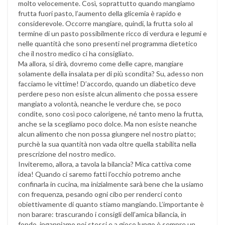
molto velocemente. Così, soprattutto quando mangiamo
frutta fuori pasto, l’aumento della glicemia è rapido e
considerevole. Occorre mangiare, quindi, la frutta solo al
termine di un pasto possibilmente ricco di verdura e legumi e
nelle quantità che sono presenti nel programma dietetico
che il nostro medico ci ha consigliato.
Ma allora, si dirà, dovremo come delle capre, mangiare
solamente della insalata per di più scondita? Su, adesso non
facciamo le vittime! D’accordo, quando un diabetico deve
perdere peso non esiste alcun alimento che possa essere
mangiato a volontà, neanche le verdure che, se poco
condite, sono così poco calorigene, né tanto meno la frutta,
anche se la scegliamo poco dolce. Ma non esiste neanche
alcun alimento che non possa giungere nel nostro piatto;
purchè la sua quantità non vada oltre quella stabilita nella
prescrizione del nostro medico.
Inviteremo, allora, a tavola la bilancia? Mica cattiva come
idea! Quando ci saremo fatti l’occhio potremo anche
confinarla in cucina, ma inizialmente sarà bene che la usiamo
con frequenza, pesando ogni cibo per renderci conto
obiettivamente di quanto stiamo mangiando. L’importante è
non barare: trascurando i consigli dell’amica bilancia, in
fondo, inganniamo noi stessi e a gioco lungo è sempre un