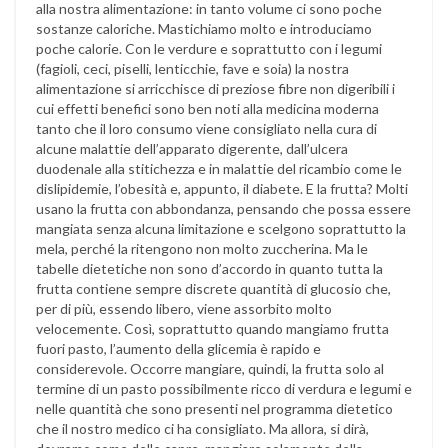
alla nostra alimentazione: in tanto volume ci sono poche
sostanze caloriche. Mastichiamo molto e introduciamo
poche calorie. Con le verdure e soprattutto con i legumi
(fagioli, ceci, piselli, lenticchie, fave e soia) la nostra
alimentazione si arricchisce di preziose fibre non digeribili i
cui effetti benefici sono ben noti alla medicina moderna
tanto che il loro consumo viene consigliato nella cura di
alcune malattie dell’apparato digerente, dall’ulcera
duodenale alla stitichezza e in malattie del ricambio come le
dislipidemie, l’obesità e, appunto, il diabete. E la frutta? Molti
usano la frutta con abbondanza, pensando che possa essere
mangiata senza alcuna limitazione e scelgono soprattutto la
mela, perché la ritengono non molto zuccherina. Ma le
tabelle dietetiche non sono d’accordo in quanto tutta la
frutta contiene sempre discrete quantità di glucosio che,
per di più, essendo libero, viene assorbito molto
velocemente. Così, soprattutto quando mangiamo frutta
fuori pasto, l’aumento della glicemia è rapido e
considerevole. Occorre mangiare, quindi, la frutta solo al
termine di un pasto possibilmente ricco di verdura e legumi e
nelle quantità che sono presenti nel programma dietetico
che il nostro medico ci ha consigliato. Ma allora, si dirà,