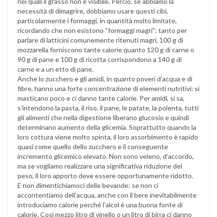
nei quali il grasso non è visibile. Perciò, se abbiamo la
necessità di dimagrire, dobbiamo usare questi cibi,
particolarmente i formaggi, in quantità molto limitate,
ricordando che non esistono “formaggi magri”: tanto per
parlare di latticini comunemente ritenuti magri, 100 g di
mozzarella forniscono tante calorie quanto 120 g di carne o
90 g di pane e 100 g di ricotta corrispondono a 140 g di
carne e a un etto di pane.
Anche lo zucchero e gli amidi, in quanto poveri d’acqua e di
fibre, hanno una forte concentrazione di elementi nutritivi: si
masticano poco e ci danno tante calorie. Per amidi, si sa,
s’intendono la pasta, il riso, il pane, le patate, la polenta, tutti
gli alimenti che nella digestione liberano glucosio e quindi
determinano aumento della glicemia. Soprattutto quando la
loro cottura viene molto spinta, il loro assorbimento è rapido
quasi come quello dello zucchero e il conseguente
incremento glicemico elevato. Non sono veleno, d’accordo,
ma se vogliamo realizzare una significativa riduzione del
peso, il loro apporto deve essere opportunamente ridotto.
E non dimentichiamoci delle bevande: se non ci
accontentiamo dell’acqua, anche con il bere inevitabilmente
introduciamo calorie perché l’alcol è una buona fonte di
calorie. Così mezzo litro di vinello o un litro di birra ci danno