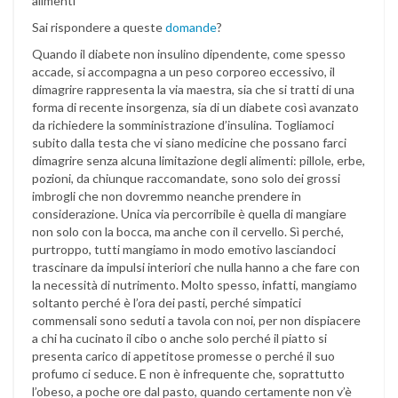
alimenti
Sai rispondere a queste
domande
?
Quando il diabete non insulino dipendente, come spesso
accade, si accompagna a un peso corporeo eccessivo, il
dimagrire rappresenta la via maestra, sia che si tratti di una
forma di recente insorgenza, sia di un diabete così avanzato
da richiedere la somministrazione d’insulina. Togliamoci
subito dalla testa che vi siano medicine che possano farci
dimagrire senza alcuna limitazione degli alimenti: pillole, erbe,
pozioni, da chiunque raccomandate, sono solo dei grossi
imbrogli che non dovremmo neanche prendere in
considerazione. Unica via percorribile è quella di mangiare
non solo con la bocca, ma anche con il cervello. Sì perché,
purtroppo, tutti mangiamo in modo emotivo lasciandoci
trascinare da impulsi interiori che nulla hanno a che fare con
la necessità di nutrimento. Molto spesso, infatti, mangiamo
soltanto perché è l’ora dei pasti, perché simpatici
commensali sono seduti a tavola con noi, per non dispiacere
a chi ha cucinato il cibo o anche solo perché il piatto si
presenta carico di appetitose promesse o perché il suo
profumo ci seduce. E non è infrequente che, soprattutto
l’obeso, a poche ore dal pasto, quando certamente non v’è