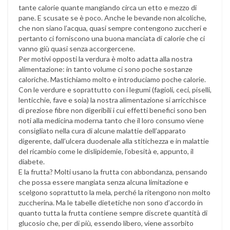
tante calorie quante mangiando circa un etto e mezzo di
pane. E scusate se è poco. Anche le bevande non alcoliche,
che non siano l’acqua, quasi sempre contengono zuccheri e
pertanto ci forniscono una buona manciata di calorie che ci
vanno giù quasi senza accorgercene.
Per motivi opposti la verdura è molto adatta alla nostra
alimentazione: in tanto volume ci sono poche sostanze
caloriche. Mastichiamo molto e introduciamo poche calorie.
Con le verdure e soprattutto con i legumi (fagioli, ceci, piselli,
lenticchie, fave e soia) la nostra alimentazione si arricchisce
di preziose fibre non digeribili i cui effetti benefici sono ben
noti alla medicina moderna tanto che il loro consumo viene
consigliato nella cura di alcune malattie dell’apparato
digerente, dall’ulcera duodenale alla stitichezza e in malattie
del ricambio come le dislipidemie, l’obesità e, appunto, il
diabete.
E la frutta? Molti usano la frutta con abbondanza, pensando
che possa essere mangiata senza alcuna limitazione e
scelgono soprattutto la mela, perché la ritengono non molto
zuccherina. Ma le tabelle dietetiche non sono d’accordo in
quanto tutta la frutta contiene sempre discrete quantità di
glucosio che, per di più, essendo libero, viene assorbito