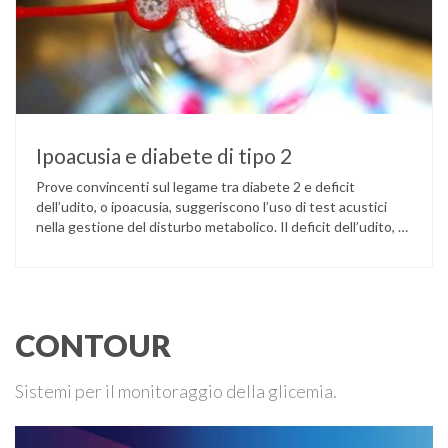
Ipoacusia e diabete di tipo 2
Prove convincenti sul legame tra diabete 2 e deficit
dell’udito, o ipoacusia, suggeriscono l’uso di test acustici
nella gestione del disturbo metabolico. Il deficit dell’udito, o
ipoacusia, è una disabilità diffusa che colpisce circa il 12%
degli italiani e solo l’11% di chi ne ha realmente bisogno
ricorre all’uso di un apparecchio acustico. L’ipoacusia è …
CONTOUR
Sistemi per il monitoraggio della glicemia.