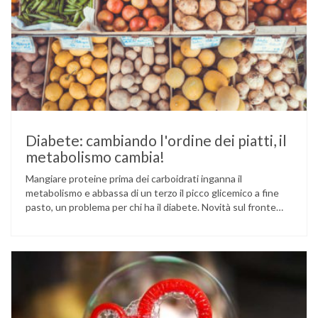
Diabete: cambiando l'ordine dei piatti, il
metabolismo cambia!
Mangiare proteine prima dei carboidrati inganna il
metabolismo e abbassa di un terzo il picco glicemico a fine
pasto, un problema per chi ha il diabete. Novità sul fronte
alimentazione e gestione della glicemia per le persone con
diabete. Due studi dell’Università di Pisa hanno scoperto
come ingannare il metabolismo ed evitare che gli zuccheri …