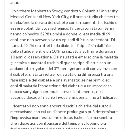
anni.
Il Northern Manhattan Study, condotto Columbia University
Medical Center di New York City, è il primo studio che mette
in relazione la durata del diabete con un aumentato rischio di
essere colpiti da ictus ischemico. I ricercatori statunitensi
hanno coinvolto 3298 uomini e donne, di età media di 69
anni, che non avevano avuto episodi di ictus precedenti. Di
questi, il 22% era affetto da diabete di tipo 2 sin dall’inizio
dello studio mentre un 10% ha iniziato a soffrirne durante i
10 anni di osservazione. Dai risultati è emerso che la malattia
glicemica aumenta il rischio di questo tipo di ictus con un
andamento regolare del 3% per ogni anno di convivenza con
il diabete. E’ stata inoltre registrata una differenza tra una
fase iniziale del diabete e una avanzata: se nei primi dieci
anni di malattia l’esposizione dei diabetici a un improvviso
blocco sanguigno cerebrale cresce lentamente, nella
seconda decade il rischio invece si impenna, fino a triplicarsi.
I ricercatori non sono ancora riusciti a chiarire del tutto il
meccanismo con cui un diabete prolungato può determinare
l’improvvisa manifestazione di ictus ischemico ma sembra
che i diabetici, con il passare del tempo, sviluppino più
facilmente dei fattori di rischio ad esso associati come