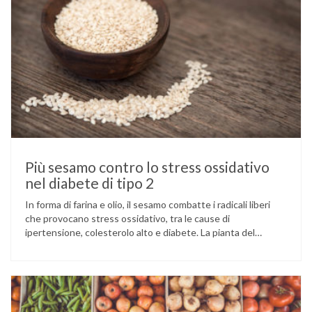
Più sesamo contro lo stress ossidativo
nel diabete di tipo 2
In forma di farina e olio, il sesamo combatte i radicali liberi
che provocano stress ossidativo, tra le cause di
ipertensione, colesterolo alto e diabete. La pianta del
sesamo viene attualmente coltivata soprattutto in India,
Cina e Birmania dove i semi e l’olio che ne deriva vengono
utilizzati per la preparazione di numerosi piatti, ma …