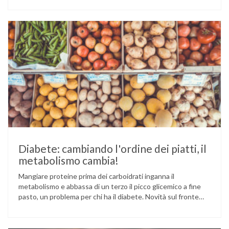
Cina e Birmania dove i semi e l’olio che ne deriva vengono
utilizzati per la preparazione di numerosi piatti, ma …
Diabete: cambiando l'ordine dei piatti, il
metabolismo cambia!
Mangiare proteine prima dei carboidrati inganna il
metabolismo e abbassa di un terzo il picco glicemico a fine
pasto, un problema per chi ha il diabete. Novità sul fronte
alimentazione e gestione della glicemia per le persone con
diabete. Due studi dell’Università di Pisa hanno scoperto
come ingannare il metabolismo ed evitare che gli zuccheri …