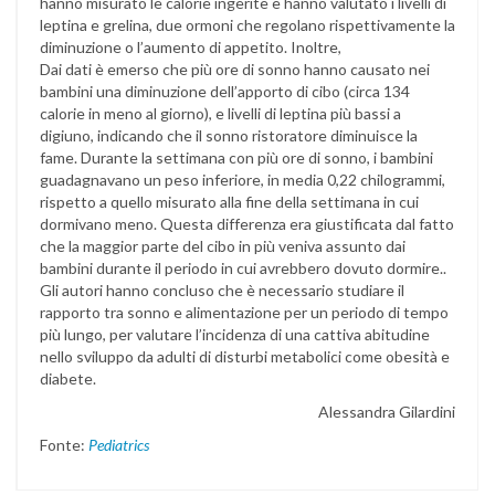
hanno misurato le calorie ingerite e hanno valutato i livelli di
leptina e grelina, due ormoni che regolano rispettivamente la
diminuzione o l’aumento di appetito. Inoltre,
Dai dati è emerso che più ore di sonno hanno causato nei
bambini una diminuzione dell’apporto di cibo (circa 134
calorie in meno al giorno), e livelli di leptina più bassi a
digiuno, indicando che il sonno ristoratore diminuisce la
fame. Durante la settimana con più ore di sonno, i bambini
guadagnavano un peso inferiore, in media 0,22 chilogrammi,
rispetto a quello misurato alla fine della settimana in cui
dormivano meno. Questa differenza era giustificata dal fatto
che la maggior parte del cibo in più veniva assunto dai
bambini durante il periodo in cui avrebbero dovuto dormire..
Gli autori hanno concluso che è necessario studiare il
rapporto tra sonno e alimentazione per un periodo di tempo
più lungo, per valutare l’incidenza di una cattiva abitudine
nello sviluppo da adulti di disturbi metabolici come obesità e
diabete.
Alessandra Gilardini
Fonte:
Pediatrics