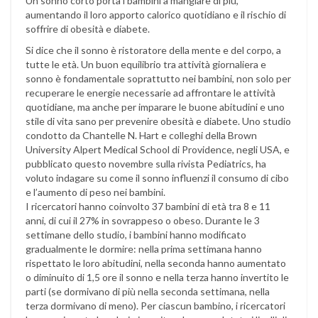
Un sonno corto porta i bambini a mangiare di più,
aumentando il loro apporto calorico quotidiano e il rischio di
soffrire di obesità e diabete.
Si dice che il sonno è ristoratore della mente e del corpo, a
tutte le età. Un buon equilibrio tra attività giornaliera e
sonno è fondamentale soprattutto nei bambini, non solo per
recuperare le energie necessarie ad affrontare le attività
quotidiane, ma anche per imparare le buone abitudini e uno
stile di vita sano per prevenire obesità e diabete. Uno studio
condotto da Chantelle N. Hart e colleghi della Brown
University Alpert Medical School di Providence, negli USA, e
pubblicato questo novembre sulla rivista Pediatrics, ha
voluto indagare su come il sonno influenzi il consumo di cibo
e l’aumento di peso nei bambini.
I ricercatori hanno coinvolto 37 bambini di età tra 8 e 11
anni, di cui il 27% in sovrappeso o obeso. Durante le 3
settimane dello studio, i bambini hanno modificato
gradualmente le dormire: nella prima settimana hanno
rispettato le loro abitudini, nella seconda hanno aumentato
o diminuito di 1,5 ore il sonno e nella terza hanno invertito le
parti (se dormivano di più nella seconda settimana, nella
terza dormivano di meno). Per ciascun bambino, i ricercatori