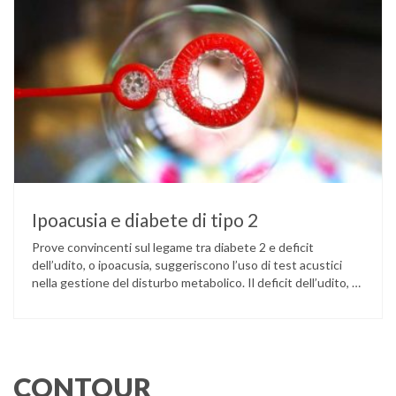
Ipoacusia e diabete di tipo 2
Prove convincenti sul legame tra diabete 2 e deficit
dell’udito, o ipoacusia, suggeriscono l’uso di test acustici
nella gestione del disturbo metabolico. Il deficit dell’udito, o
ipoacusia, è una disabilità diffusa che colpisce circa il 12%
degli italiani e solo l’11% di chi ne ha realmente bisogno
ricorre all’uso di un apparecchio acustico. L’ipoacusia è …
CONTOUR