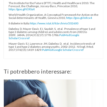
The Institute for the Future (IFTF), Health and Healthcare 2010. The
Forecast, the Challenge, Jossey-Bass, Princeton 2010,
https://goo.gl/tOl0aX
World Health Organization, A Conceptual Framework for Action on the
Social determinants of Health, Ginevra 2010,
https://goo.gl/inRcx4
II diabete in Italia
https://www.istat.it/it/archivio/202600
Dabelea D, Mayer-Davis EJ, Saydah S, et al. Prevalence of type 1 and
type 2 diabetes among children and adolescents from 2001 to
2009. JAMA. 2014;311(17):1778-1786.
PubMed
Google
Scholar
Crossref
Mayer-Davis EJ, Lawrence JM, Dabelea D, et al. Incidence trends of
type 1 and type 2 diabetes among youths, 2002-2012. N Engl J Med.
2017;376(15):1419-1429.
PubMed
Google Scholar
Crossref
Ti potrebbero interessare: