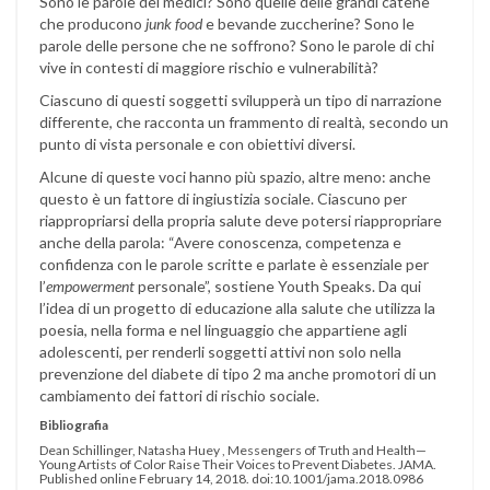
Sono le parole dei medici? Sono quelle delle grandi catene
che producono
junk food
e bevande zuccherine? Sono le
parole delle persone che ne soffrono? Sono le parole di chi
vive in contesti di maggiore rischio e vulnerabilità?
Ciascuno di questi soggetti svilupperà un tipo di narrazione
differente, che racconta un frammento di realtà, secondo un
punto di vista personale e con obiettivi diversi.
Alcune di queste voci hanno più spazio, altre meno: anche
questo è un fattore di ingiustizia sociale. Ciascuno per
riappropriarsi della propria salute deve potersi riappropriare
anche della parola: “Avere conoscenza, competenza e
confidenza con le parole scritte e parlate è essenziale per
l’
empowerment
personale”, sostiene Youth Speaks. Da qui
l’idea di un progetto di educazione alla salute che utilizza la
poesia, nella forma e nel linguaggio che appartiene agli
adolescenti, per renderli soggetti attivi non solo nella
prevenzione del diabete di tipo 2 ma anche promotori di un
cambiamento dei fattori di rischio sociale.
Bibliografia
Dean Schillinger, Natasha Huey , Messengers of Truth and Health—
Young Artists of Color Raise Their Voices to Prevent Diabetes. JAMA.
Published online February 14, 2018. doi:10.1001/jama.2018.0986