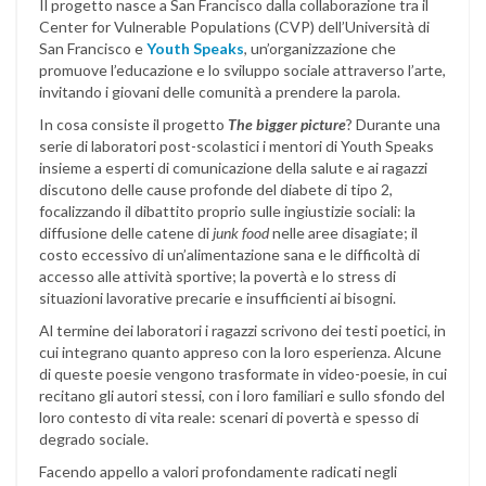
Il progetto nasce a San Francisco dalla collaborazione tra il
Center for Vulnerable Populations (CVP) dell’Università di
San Francisco e
Youth Speaks
, un’organizzazione che
promuove l’educazione e lo sviluppo sociale attraverso l’arte,
invitando i giovani delle comunità a prendere la parola.
In cosa consiste il progetto
The bigger picture
? Durante una
serie di laboratori post-scolastici i mentori di Youth Speaks
insieme a esperti di comunicazione della salute e ai ragazzi
discutono delle cause profonde del diabete di tipo 2,
focalizzando il dibattito proprio sulle ingiustizie sociali: la
diffusione delle catene di
junk food
nelle aree disagiate; il
costo eccessivo di un’alimentazione sana e le difficoltà di
accesso alle attività sportive; la povertà e lo stress di
situazioni lavorative precarie e insufficienti ai bisogni.
Al termine dei laboratori i ragazzi scrivono dei testi poetici, in
cui integrano quanto appreso con la loro esperienza. Alcune
di queste poesie vengono trasformate in video-poesie, in cui
recitano gli autori stessi, con i loro familiari e sullo sfondo del
loro contesto di vita reale: scenari di povertà e spesso di
degrado sociale.
Facendo appello a valori profondamente radicati negli