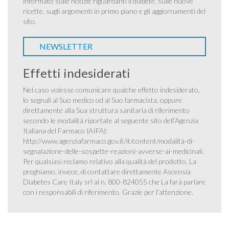
informato sulle notizie riguardanti il diabete, sulle nuove
ricette, sugli argomenti in primo piano e gli aggiornamenti del
sito.
NEWSLETTER
Effetti indesiderati
Nel caso volesse comunicare qualche effetto indesiderato,
lo segnali al Suo medico od al Suo farmacista, oppure
direttamente alla Sua struttura sanitaria di riferimento
secondo le modalità riportate al seguente sito dell’Agenzia
Italiana del Farmaco (AIFA):
http://www.agenziafarmaco.gov.it/it/content/modalità-di-
segnalazione-delle-sospette-reazioni-avverse-ai-medicinali
.
Per qualsiasi reclamo relativo alla qualità del prodotto, La
preghiamo, invece, di contattare direttamente Ascensia
Diabetes Care Italy srl al n. 800-824055 che La farà parlare
con i responsabili di riferimento. Grazie per l’attenzione.