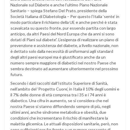
Nazionale sul Diabete e anche l’ultimo Piano Nazionale
Sanitario – spiega Stefano Del Prato, presidente della
Società Italiana di Diabetologia – Per questo l’Italia ‘sente’ in
modo particolare il richiamo della UE e anche perché è stata
scavalcata su questo fronte, pur essendo partita con largo
anticipo, da altri Paesi del Nord Europa che da anni si sono
dotati di Piani sul diabete”. L’esigenza di realizzare un piano di
prevenzione e assistenza del diabete, a livello nazionale, non
è dettato solo dalla necessità di uniformarsi agli standard
degli altri paesi europei ma è giustificato anche da un
numero sempre maggiore di diabetici nel nostro Paese che
sembra destinato ad aumentare ulteriormente nel prossimo
futuro.
Secondo i dati raccolti dall’Istituto Superiore di Sanità,
nell’ambito del ‘Progetto Cuore’, in Italia il 10% degli uomini e
il 7% delle donne di età compresa tra i 35 e i 74 anni è
diabetico. Una cifra in aumento, se si considera che nel
nostra Paese si stanno diffondendo sempre di più, negli
ultimi anni, anche sindrome metabolica e obesità, due
condizioni che incrementano il rischio di manifestare la
malattia glicemica. Le attuali disposizioni sanitarie, però, non
sono sufficienti per far fronte a un numero crescente di