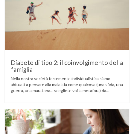
Diabete di tipo 2: il coinvolgimento della
famiglia
Nella nostra società fortemente individualistica siamo
abituati a pensare alla malattia come qualcosa (una sfida, una
guerra, una maratona… scegliete voi la metafora) da
affrontare da soli, grazie alla nostra forza di volontà e alle
nostre capacità. Questa immagine dell’eroe solitario contro
le avversità della vita può essere un forte stimolo a reagire
con responsabilità …