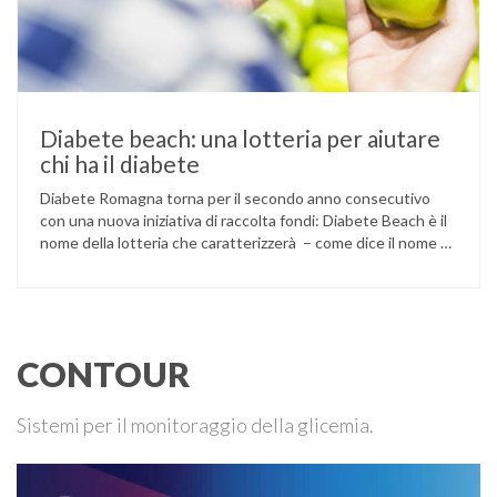
Diabete beach: una lotteria per aiutare
chi ha il diabete
Diabete Romagna torna per il secondo anno consecutivo
con una nuova iniziativa di raccolta fondi: Diabete Beach è il
nome della lotteria che caratterizzerà – come dice il nome –
l’estate, concludendosi il 7 settembre con l’estrazione dei
vincitori. L’associazione ha già ottenuto alcuni risultati con
iniziative di questo tipo: è stato per esempio sviluppato …
CONTOUR
Sistemi per il monitoraggio della glicemia.