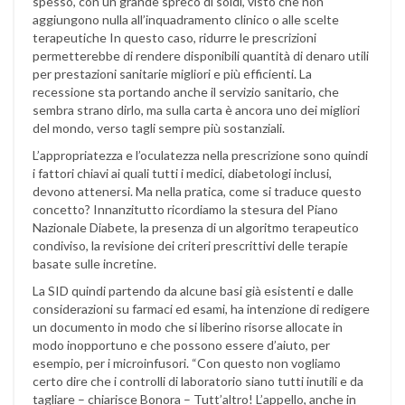
spesso, con un grande spreco di soldi, visto che non
aggiungono nulla all’inquadramento clinico o alle scelte
terapeutiche In questo caso, ridurre le prescrizioni
permetterebbe di rendere disponibili quantità di denaro utili
per prestazioni sanitarie migliori e più efficienti. La
recessione sta portando anche il servizio sanitario, che
sembra strano dirlo, ma sulla carta è ancora uno dei migliori
del mondo, verso tagli sempre più sostanziali.
L’appropriatezza e l’oculatezza nella prescrizione sono quindi
i fattori chiavi ai quali tutti i medici, diabetologi inclusi,
devono attenersi. Ma nella pratica, come si traduce questo
concetto? Innanzitutto ricordiamo la stesura del Piano
Nazionale Diabete, la presenza di un algoritmo terapeutico
condiviso, la revisione dei criteri prescrittivi delle terapie
basate sulle incretine.
La SID quindi partendo da alcune basi già esistenti e dalle
considerazioni su farmaci ed esami, ha intenzione di redigere
un documento in modo che si liberino risorse allocate in
modo inopportuno e che possono essere d’aiuto, per
esempio, per i microinfusori. “Con questo non vogliamo
certo dire che i controlli di laboratorio siano tutti inutili e da
tagliare – chiarisce Bonora – Tutt’altro! L’appello, anche in