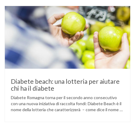
che la salute non è esclusivamente un problema individuale
…
Diabete beach: una lotteria per aiutare
chi ha il diabete
Diabete Romagna torna per il secondo anno consecutivo
con una nuova iniziativa di raccolta fondi: Diabete Beach è il
nome della lotteria che caratterizzerà – come dice il nome –
l’estate, concludendosi il 7 settembre con l’estrazione dei
vincitori. L’associazione ha già ottenuto alcuni risultati con
iniziative di questo tipo: è stato per esempio sviluppato …