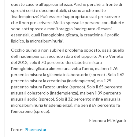
questo caso è all’appropriatezza. Anche perché, a fronte di
sprechi certi e documentabili, ci sono anche molte
‘inadempienze’. Può essere inappropriato sia il prescrivere
che il non prescrivere. Molto spesso le persone con diabete
sono sottoposte a monitoraggio inadeguato di esami
essenziali, quali l’emoglobina glicata, la creatinina, il profilo
lipidico, la microalbuminuria”.
Occhio quindi a non subire il problema opposto, ossia quello
dell’inadempienza. secondo i dati del rapporto Arno Veneto
del 2012, solo il 70 percento dei diabetici misura
l’emoglobina glicata almeno una volta l’anno, ma ben il 76
percento misura la glicemia in laboratorio (spreco) . Solo il 62
percento misura la creatinina (inadempienza), ma il 25
percento misura l’azoto ureico (spreco). Solo il 65 percento
misura il colesterolo (inadempienza), ma ben il 39 percento
misura il sodio (spreco). Solo il 32 percento infine misura la
microalbuminuria (inadempienza), ma ben il 69 percento fa
l’emocromo (spreco).
Eleonora M. Viganò
Fonte:
Pharmastar