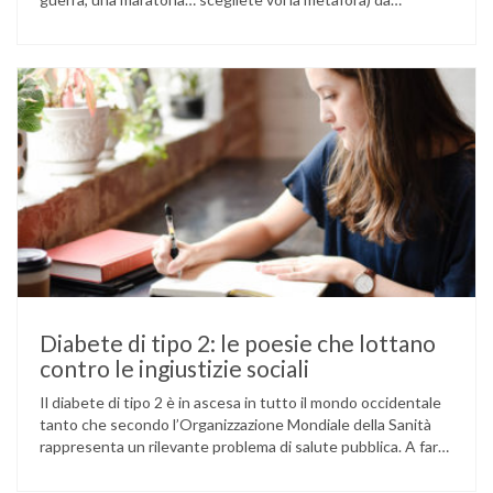
affrontare da soli, grazie alla nostra forza di volontà e alle
nostre capacità. Questa immagine dell’eroe solitario contro
le avversità della vita può essere un forte stimolo a reagire
con responsabilità …
Diabete di tipo 2: le poesie che lottano
contro le ingiustizie sociali
Il diabete di tipo 2 è in ascesa in tutto il mondo occidentale
tanto che secondo l’Organizzazione Mondiale della Sanità
rappresenta un rilevante problema di salute pubblica. A fare
la differenza sono i cosiddetti determinanti sociali della
salute. Che cosa si intende con questo termine? Sappiamo