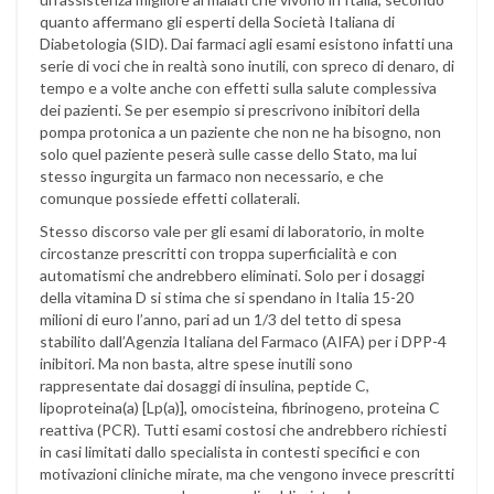
quanto affermano gli esperti della Società Italiana di
Diabetologia (SID). Dai farmaci agli esami esistono infatti una
serie di voci che in realtà sono inutili, con spreco di denaro, di
tempo e a volte anche con effetti sulla salute complessiva
dei pazienti. Se per esempio si prescrivono inibitori della
pompa protonica a un paziente che non ne ha bisogno, non
solo quel paziente peserà sulle casse dello Stato, ma lui
stesso ingurgita un farmaco non necessario, e che
comunque possiede effetti collaterali.
Stesso discorso vale per gli esami di laboratorio, in molte
circostanze prescritti con troppa superficialità e con
automatismi che andrebbero eliminati. Solo per i dosaggi
della vitamina D si stima che si spendano in Italia 15-20
milioni di euro l’anno, pari ad un 1/3 del tetto di spesa
stabilito dall’Agenzia Italiana del Farmaco (AIFA) per i DPP-4
inibitori. Ma non basta, altre spese inutili sono
rappresentate dai dosaggi di insulina, peptide C,
lipoproteina(a) [Lp(a)], omocisteina, fibrinogeno, proteina C
reattiva (PCR). Tutti esami costosi che andrebbero richiesti
in casi limitati dallo specialista in contesti specifici e con
motivazioni cliniche mirate, ma che vengono invece prescritti