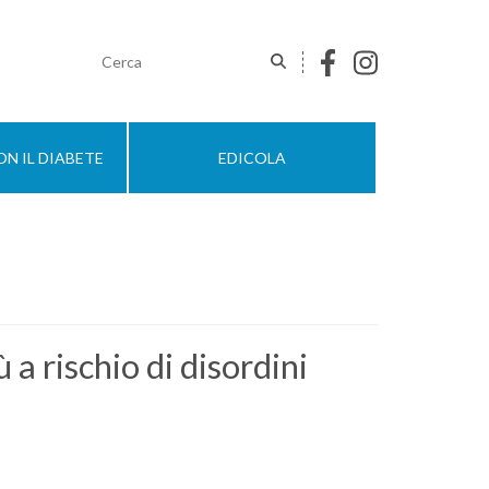
N IL DIABETE
EDICOLA
 a rischio di disordini