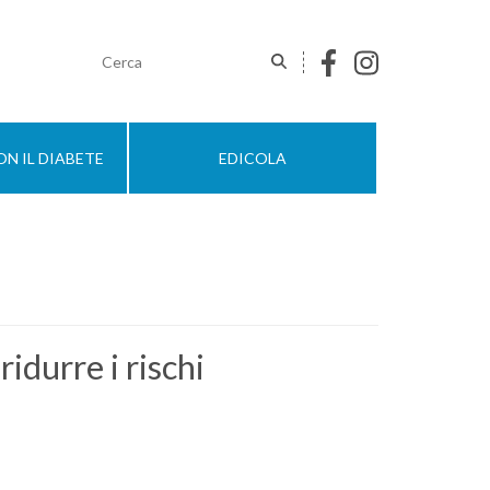
N IL DIABETE
EDICOLA
idurre i rischi