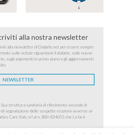
criviti alla nostra newsletter
iviti alla newsletter di Diabete.net per essere sempre
rmato sulle notizie riguardanti il diabete, sulle nuove
tte, sugli argomenti in primo piano e gli aggiornamenti
sito.
NEWSLETTER
 Sua struttura sanitaria di riferimento secondo le
-di-segnalazione-delle-sospette-reazioni-avverse-ai-
betes Care Italy srl al n. 800-824055 che La farà