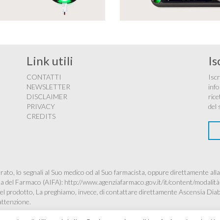
Link utili
Is
CONTATTI
Iscr
NEWSLETTER
info
DISCLAIMER
rice
PRIVACY
del 
CREDITS
ato, lo segnali al Suo medico od al Suo farmacista, oppure direttamente alla
ana del Farmaco (AIFA):
http://www.agenziafarmaco.gov.it/it/content/modalità
à del prodotto, La preghiamo, invece, di contattare direttamente Ascensia Dia
’attenzione.